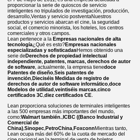
proporcionar la serie de quioscos de servicio
inteligentes no tripulados de investigación, producción,
desarrollo,Ventas y servicio postventaNuestros
productos y servicios abarcan el cine, la seguridad
social, el comercio minorista, los hoteles, los centros
comerciales y otros campos.
Lean pertenece a la
Empresas nacionales de alta
tecnología
¿Qué es esto?
Empresas nacionales
especializadas y sofisticadas
Hemos obtenido una
serie de
Derechos de propiedad intelectual
independiente, patentes, marcas, derechos de autor
de software
, actualmente, la empresa tiene
doce
Patentes de diseño
,
Seis patentes de
invención
,
Dieciséis Medidas de registro de
derechos de autor de software informático
,
doce
Modelos de utilidad
,
veintiséis marcas
,
cinco
certificados 3C
,
diez certificados CE
.
Lean proporciona soluciones de terminales inteligentes
a las 500 empresas más importantes del mundo,
como:
Walmart también.
,
ICBC ((Banco Industrial y
Comercial de
China)
,
Sinopec
,
PetroChina
,
Foxconn
Mientras tanto,
Lean ocupa más del 60% de la cuota de mercado del
cine nacional en la terminal de venta de boletos.