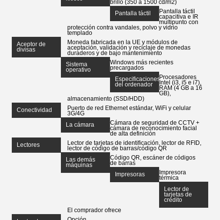
brillo (350 a 1500 cd/m2)
Pantalla táctil
Pantalla táctil
capacitiva e IR
multipunto con
protección contra vandales, polvo y vidrio
templado
Moneda fabricada en la UE y módulos de
Aceptor de
aceptación, validación y reciclaje de monedas
divisas
duraderos y de bajo mantenimiento
Windows más recientes
Sistema
precargados
operativo
Procesadores
Especificaciones
Intel (i3, i5 e i7),
del ordenador
RAM (4 GB a 16
GB),
almacenamiento (SSD/HDD)
Puerto de red Ethernet estándar, WiFi y celular
Conectividad
3G/4G
Cámara de seguridad de CCTV +
La cámara
cámara de reconocimiento facial
de alta definición
Lector de tarjetas de identificación, lector de RFID,
Lectores
lector de código de barras/código QR
Código QR, escáner de códigos
Las demás
de barras
máquinas
Impresora
Impresoras
térmica
Lector de
tarjetas de
crédito
El comprador ofrece
Opción