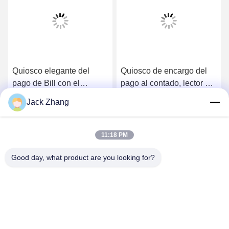
Quiosco elegante del
Quiosco de encargo del
pago de Bill con el
pago al contado, lector de
efectivo, diseño montado
tarjetas sin contacto de IC
Jack Zhang
en la pared del standing&
del quiosco del pago del
Consiga el mejor precio
Consiga el mejor precio
libre, quiosco rentable del
servicio del uno mismo
cajero automático,
11:18 PM
solución todo en uno
Good day, what product are you looking for?
SHENZHEN LEAN KIOSK SYSTEMS CO.,
LTD.