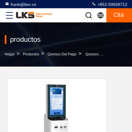
frank@lien.cn
+852-59568712
Cita
productos
>
>
>
Hogar
Productos
Quiosco Del Pago
Quiosco De Pago Con Pantalla Táctil De 32 Pulgadas Con Aceptador De Efectivo Y Cambio, Compatible Con Lector De Tarjetas De Crédito