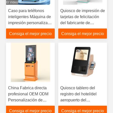
El Video
Caso para teléfonos
Quiosco de impresión de
inteligentes Máquina de
tarjetas de felicitación
impresión personalizada
del fabricante de
Equipo de impresión
quioscos de autoservicio
Consiga el mejor precio
Consiga el mejor precio
automático DIY
de personalización OEM
ODM
China Fabrica directa
Quiosco tablero del
profesional OEM ODM
registro del hotel/del
Personalización de
aeropuerto del
quioscos de autoservicio
autoservicio con el
Consiga el mejor precio
Consiga el mejor precio
Fabricante
dispensador de la tarjeta