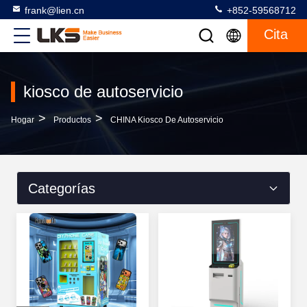
frank@lien.cn
+852-59568712
Cita
kiosco de autoservicio
>
>
Hogar
Productos
CHINA Kiosco De Autoservicio
Categorías