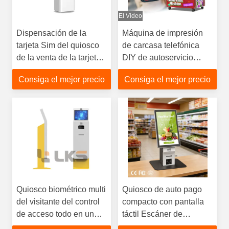
El Video
Dispensación de la
Máquina de impresión
tarjeta Sim del quiosco
de carcasa telefónica
de la venta de la tarjeta
DIY de autoservicio
SIM de la pantalla táctil
inteligente para áreas
Consiga el mejor precio
Consiga el mejor precio
de 32 pulgadas para el
comerciales públicas de
aeropuerto
supermercados y
centros comerciales
Quiosco biométrico multi
Quiosco de auto pago
del visitante del control
compacto con pantalla
de acceso todo en un
táctil Escáner de
terminal inteligente de la
códigos de barras