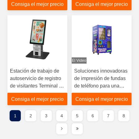
Consiga el mejor precio
Consiga el mejor precio
gestión del visitante
Recibo de la impresora
Pago POS
El Video
Estación de trabajo de
Soluciones innovadoras
autoservicio de registro
de impresión de fundas
de visitantes Terminal de
de teléfono para una
quioscos con impresora
experiencia de cliente
Consiga el mejor precio
Consiga el mejor precio
de boletos
personalizada
1
2
3
4
5
6
7
8