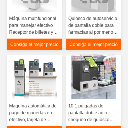
Máquina multifuncional
Quiosco de autoservicio
para manejar efectivo
de pantalla doble para
Receptor de billetes y
farmacias al por menor
monedas con
con pago de billetes y
Consiga el mejor precio
Consiga el mejor precio
dispensador de cambio
monedas
Máquina automática de
10.1 pulgadas de
pago de monedas en
pantalla doble auto-
efectivo, tarjeta de
chequeo de quiosco
crédito, terminal POS, y
dinero en efectivo