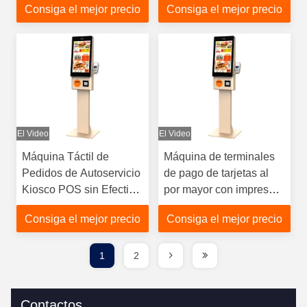
Consiga el mejor precio
Consiga el mejor precio
autocontratación
máquina de
manipulación de
monedas
El Video
El Video
Máquina Táctil de
Máquina de terminales
Pedidos de Autoservicio
de pago de tarjetas al
Kiosco POS sin Efectivo
por mayor con impresora
con Escáner de Código
y lector de tarjetas
Consiga el mejor precio
Consiga el mejor precio
QR
Quiosco de pedidos de
alimentos de
autoservicio
1
2
Contactos