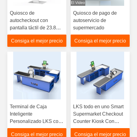
El Video
Quiosco de
Quiosco de pago de
autocheckout con
autoservicio de
pantalla táctil de 23.8
supermercado
pulgadas impresora
Consiga el mejor precio
Consiga el mejor precio
escáner para
supermercado de
tiendas minoristas
Terminal de Caja
LKS todo en uno Smart
Inteligente
Supermarket Checkout
Personalizado LKS con
Counter Kiosk Con
Cinta Transportadora
Cinturón transportador
Consiga el mejor precio
Consiga el mejor precio
para Comercio Minorista