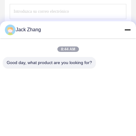
Envíe
Jack Zhang
8:44 AM
Good day, what product are you looking for?
SHENZHEN LEAN KIOSK SYSTEMS CO.,
LTD.
frank@lien.cn
+852-59568712
90-8 Calle Dayang, 2do Piso, Comunidad Rentian, Calle