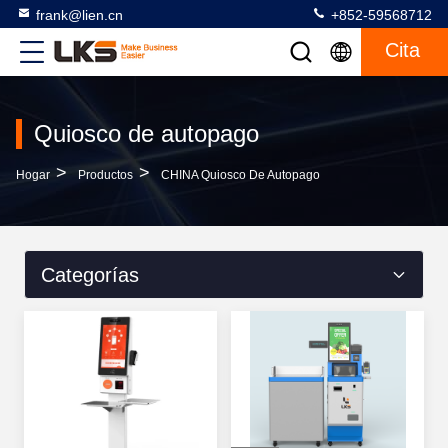
frank@lien.cn
+852-59568712
Cita
Quiosco de autopago
>
>
Hogar
Productos
CHINA Quiosco De Autopago
Categorías