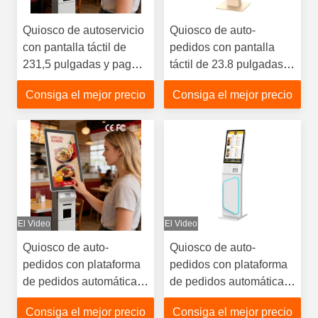
Quiosco de autoservicio
Quiosco de auto-
con pantalla táctil de
pedidos con pantalla
231,5 pulgadas y pago
táctil de 23.8 pulgadas y
con tarjeta para
pago con tarjeta para
Consiga el mejor precio
Consiga el mejor precio
restaurantes de comida
restaurantes de comida
rápida: diseño de suelo
rápida - diseño de pie en
el piso
El Video
El Video
Quiosco de auto-
Quiosco de auto-
pedidos con plataforma
pedidos con plataforma
de pedidos automática
de pedidos automática
mejora la comodidad
mejora la comodidad
Consiga el mejor precio
Consiga el mejor precio