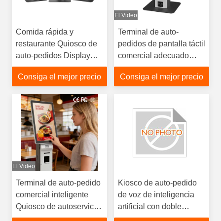
El Video
Comida rápida y
Terminal de auto-
restaurante Quiosco de
pedidos de pantalla táctil
auto-pedidos Display
comercial adecuado
táctil de 23.8 pulgadas
para el servicio público
Consiga el mejor precio
Consiga el mejor precio
Impresora térmica de 80
minorista de
mm Escáner QR
restauración
El Video
Terminal de auto-pedido
Kiosco de auto-pedido
comercial inteligente
de voz de inteligencia
Quiosco de autoservicio
artificial con doble
para la cantina de la
pantalla de 21.5