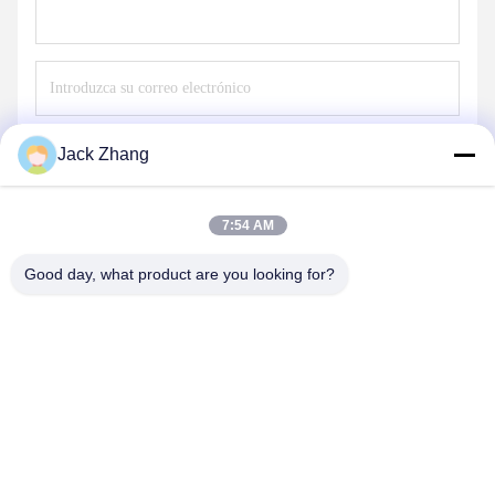
Envíe
Jack Zhang
7:54 AM
Good day, what product are you looking for?
SHENZHEN LEAN KIOSK SYSTEMS CO.,
LTD.
frank@lien.cn
+852-59568712