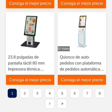
Consiga el mejor precio
Consiga el mejor precio
tienda de comida rápida
pulgadas con impresora
térmica de 80 mm
El Video
23.8 pulgadas de
Quiosco de auto-
pantalla táctil 80 mm
pedidos con plataforma
Impresora térmica
de pedidos automática
escáner QR Quiosco de
mejora la comodidad
Consiga el mejor precio
Consiga el mejor precio
pedidos
1
2
3
4
5
6
7
8