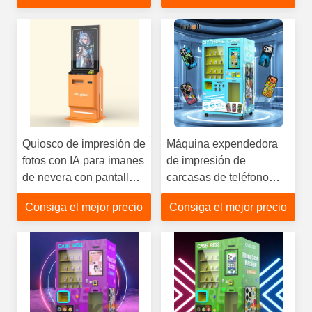
pulgadas diseñados
para impresión rápida de
fotos
Quiosco de impresión de
Máquina expendedora
fotos con IA para imanes
de impresión de
de nevera con pantalla
carcasas de teléfono
de 32 pulgadas y TPV
personalizadas
Consiga el mejor precio
Consiga el mejor precio
de pago
instantáneas LKS DIY,
compatible con pago
con tarjeta de crédito