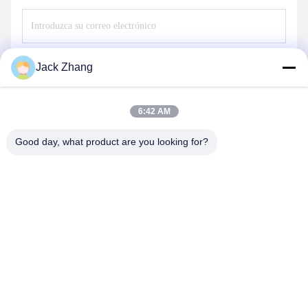
Envíe
Jack Zhang
6:42 AM
Good day, what product are you looking for?
SHENZHEN LEAN KIOSK SYSTEMS CO.,
LTD.
frank@lien.cn
+852-59568712
90-8 Calle Dayang, 2do Piso, Comunidad Rentian, Calle