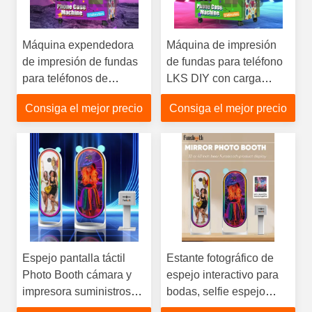
Máquina expendedora
Máquina de impresión
de impresión de fundas
de fundas para teléfono
para teléfonos de
LKS DIY con carga
autoservicio LKS
propia para iPhone
Consiga el mejor precio
Consiga el mejor precio
Samsung
Espejo pantalla táctil
Estante fotográfico de
Photo Booth cámara y
espejo interactivo para
impresora suministros
bodas, selfie espejo
de la fiesta de bodas de
mágico con cámara