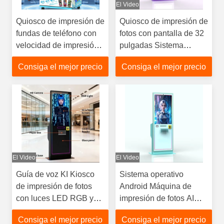
El Video
Quiosco de impresión de
Quiosco de impresión de
fundas de teléfono con
fotos con pantalla de 32
velocidad de impresión
pulgadas Sistema
de 3 minutos, pantalla
operativo Android y guía
Consiga el mejor precio
Consiga el mejor precio
táctil de 10 pulgadas y
de voz que mejora la
guía de voz para
experiencia del usuario
personalización
instantánea
El Video
El Video
Guía de voz KI Kiosco
Sistema operativo
de impresión de fotos
Android Máquina de
con luces LED RGB y
impresión de fotos AI
tamaños de impresión
con velocidad de
Consiga el mejor precio
Consiga el mejor precio
de fotos de 4x6
impresión de 1 minuto