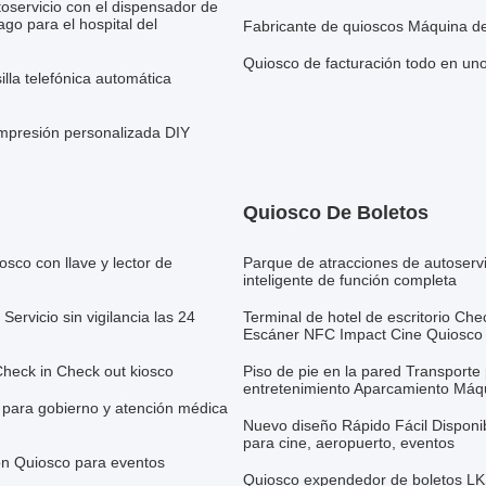
utoservicio con el dispensador de
ago para el hospital del
Fabricante de quioscos Máquina 
Quiosco de facturación todo en uno
la telefónica automática
impresión personalizada DIY
Quiosco De Boletos
iosco con llave y lector de
Parque de atracciones de autoserv
inteligente de función completa
Servicio sin vigilancia las 24
Terminal de hotel de escritorio Che
Escáner NFC Impact Cine Quiosco 
 Check in Check out kiosco
Piso de pie en la pared Transporte
entretenimiento Aparcamiento Máqu
 para gobierno y atención médica
Nuevo diseño Rápido Fácil Disponib
para cine, aeropuerto, eventos
ión Quiosco para eventos
Quiosco expendedor de boletos LKS 