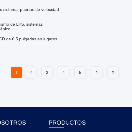
s sistema, puertas de velocidad
 mismo de LKS, sistemas
cénico
 LCD de 6,5 pulgadas en lugares
1
2
3
4
5
OSOTROS
PRODUCTOS