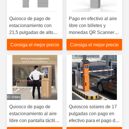
Quiosco de pago de
Pago en efectivo al aire
estacionamiento con
libre con billetes y
21,5 pulgadas de alto
monedas QR Scanner
brillo pago en efectivo
Recibo Impresora de
Consiga el mejor precio
Consiga el mejor precio
impermeable Ip65
pantalla táctil
El Video
Quiosco de pago de
Quioscos solares de 17
estacionamiento al aire
pulgadas con pago en
libre con pantalla táctil
efectivo para el pago de
HD de 21,5 pulgadas
estacionamiento en