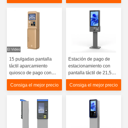
Pago en efectivo
efectivo y quiosco de
Parking Kiosco
cambio
El Video
15 pulgadas pantalla
Estación de pago de
táctil aparcamiento
estacionamiento con
quiosco de pago con
pantalla táctil de 21,5
intercomunicación y
pulgadas de alto brillo y
Consiga el mejor precio
Consiga el mejor precio
construcción de chapa
receptor de monedas en
de acero galvanizado
efectivo y quiosco de
cambio