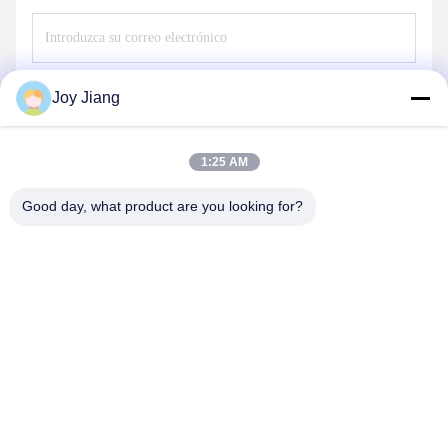
Envíe
Joy Jiang
1:25 AM
Good day, what product are you looking for?
SHENZHEN LEAN KIOSK SYSTEMS CO.,
LTD.
frank@lien.cn
+852-59568712
90-8 Calle Dayang, 2do Piso, Comunidad Rentian, Calle