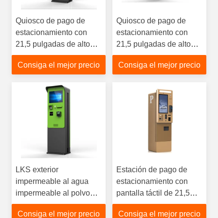
Quiosco de pago de
Quiosco de pago de
estacionamiento con
estacionamiento con
21,5 pulgadas de alto
21,5 pulgadas de alto
brillo pago en efectivo
brillo pago en efectivo
Consiga el mejor precio
Consiga el mejor precio
impermeable Ip65
impermeable Ip65
LKS exterior
Estación de pago de
impermeable al agua
estacionamiento con
impermeable al polvo
pantalla táctil de 21,5
luz solar visible Código
pulgadas de alto brillo y
Consiga el mejor precio
Consiga el mejor precio
QR Tarjeta bancaria
receptor de monedas en