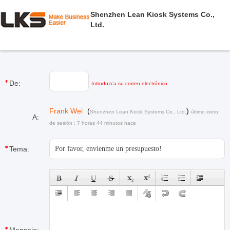
Shenzhen Lean Kiosk Systems Co.,
Ltd.
De:
Introduzca su correo electrónico
Frank Wei
(
)
Shenzhen Lean Kiosk Systems Co., Ltd.
último inicio
A:
de sesión : 7 horas 44 minutos hace
Tema: