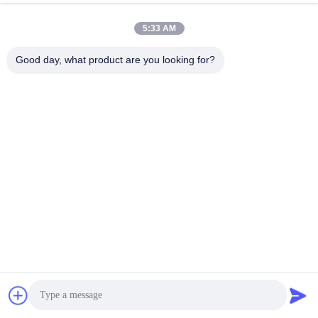
5:33 AM
Good day, what product are you looking for?
SHENZHEN LEAN KIOSK SYSTEMS CO.,
LTD.
frank@lien.cn
+852-59568712
90-8 Calle Dayang, 2do Piso, Comunidad Rentian, Calle
Fuhai, Distrito Baoan, Shenzhen, Guangdong, China
Buena calidad de China Estación de pago de estacionamiento Proveedor. ©
de Copyright 2014-2026 Shenzhen Lean Kiosk Systems Co., Ltd. . Todos los
derechos reservados.