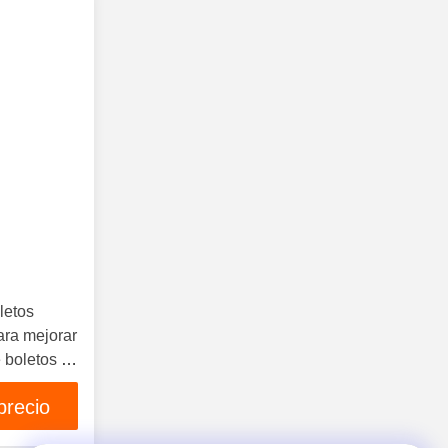
letos
ara mejorar
e boletos y
cliente
precio