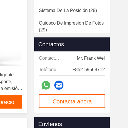
Sistema De La Posición
(28)
Quiosco De Impresión De Fotos
(29)
Monitor De La Pantalla Táctil
(7)
Contactos
Señalización Digital
(124)
Contactos:
Mr. Frank Wei
Puertas De Velocidad
(12)
Teléfono:
+852-59568712
ligente
sporte,
na emisión
las
Contacta ahora
precio
Envíenos