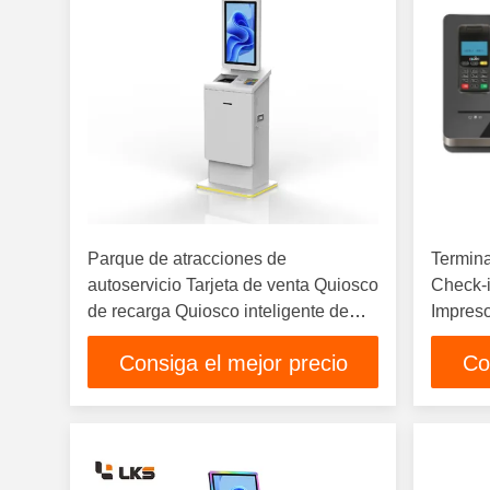
Parque de atracciones de
Termina
autoservicio Tarjeta de venta Quiosco
Check-i
de recarga Quiosco inteligente de
Impreso
función completa
Escáne
Consiga el mejor precio
Co
de bole