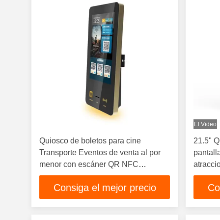
El Video
Quiosco de boletos para cine
21.5" Q
Transporte Eventos de venta al por
pantalla
menor con escáner QR NFC
atracci
Impresora RFID Terminal de venta de
Consiga el mejor precio
Co
boletos