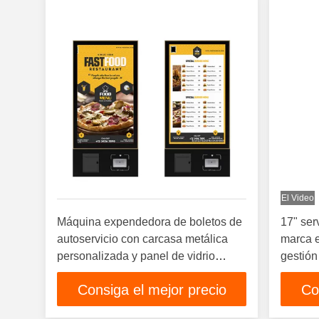
El Video
Máquina expendedora de boletos de
17" ser
autoservicio con carcasa metálica
marca e
personalizada y panel de vidrio
gestión
templado Kiosco de boletos
expend
Consiga el mejor precio
Co
automatizado