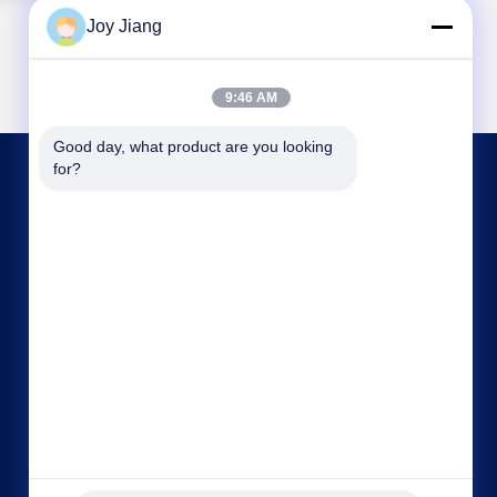
Joy Jiang
9:46 AM
Good day, what product are you looking 
for?
CONTACTA CON NOSOTROS
frank@lien.cn
+852-59568712
90-8 Calle Dayang, 2do Piso, Comunidad
Rentian, Calle Fuhai, Distrito Baoan, Shenzhen,
Guangdong, China