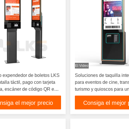
El Video
o expendedor de boletos LKS
Soluciones de taquilla inte
alla táctil, pago con tarjeta
para eventos de cine, tran
a, escáner de código QR e
turismo y quioscos para u
ra térmica de boletos
de boletos fluida en todas 
nsiga el mejor precio
Consiga el mejor 
industrias