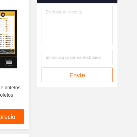
Envíe
e boletos
boletos
precio