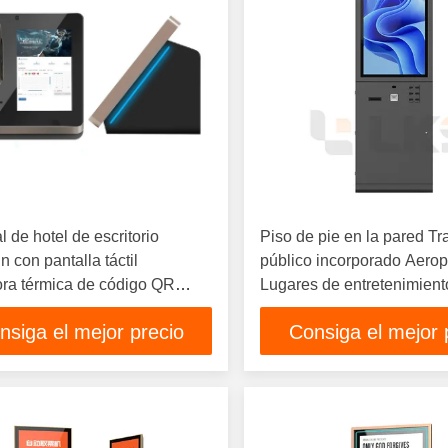
l de hotel de escritorio
Piso de pie en la pared Tr
n con pantalla táctil
público incorporado Aerop
ra térmica de código QR
Lugares de entretenimient
r NFC Impact Cine Quiosco
Aparcamiento Máquina de
nsiga el mejor precio
Consiga el mejor 
tos
boletos Quiosco de impre