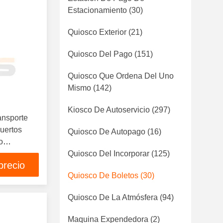
Estacionamiento
(30)
Quiosco Exterior
(21)
Quiosco Del Pago
(151)
Quiosco Que Ordena Del Uno
Mismo
(142)
Kiosco De Autoservicio
(297)
ansporte
uertos
Quiosco De Autopago
(16)
o
 venta de
Quiosco Del Incorporar
(125)
precio
sión
Quiosco De Boletos
(30)
Quiosco De La Atmósfera
(94)
Maquina Expendedora
(2)