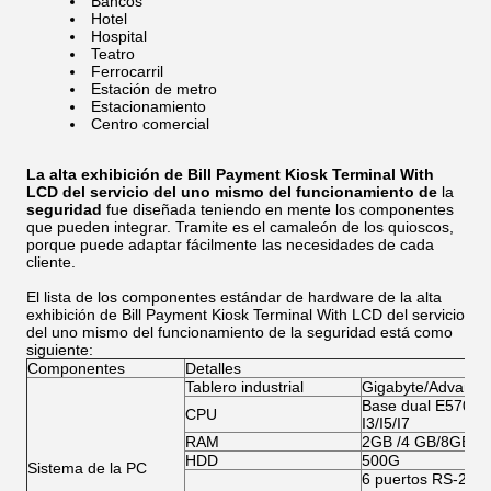
Bancos
Hotel
Hospital
Teatro
Ferrocarril
Estación de metro
Estacionamiento
Centro comercial
La alta exhibición de Bill Payment Kiosk Terminal With
LCD del servicio del uno mismo del funcionamiento de
la
seguridad
fue diseñada teniendo en mente los componentes
que pueden integrar. Tramite es el camaleón de los quioscos,
porque puede adaptar fácilmente las necesidades de cada
cliente.
El lista de los componentes estándar de hardware de la alta
exhibición de Bill Payment Kiosk Terminal With LCD del servicio
del uno mismo del funcionamiento de la seguridad está como
siguiente:
Componentes
Detalles
Tablero industrial
Gigabyte/Advante
Base dual E5700/G
CPU
I3/I5/I7
RAM
2GB /4 GB/8GB
HDD
500G
Sistema de la PC
6 puertos RS-232;