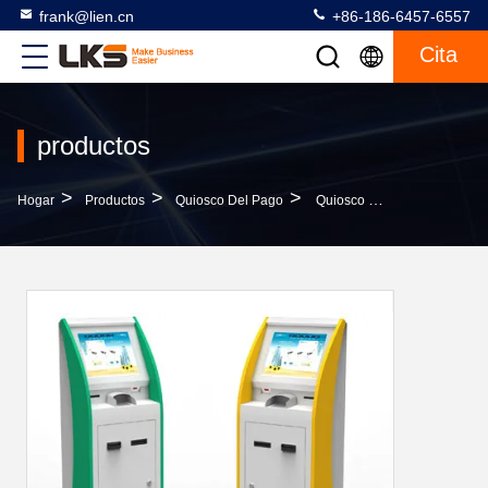
frank@lien.cn
+86-186-6457-6557
Cita
productos
>
>
>
Hogar
Productos
Quiosco Del Pago
Quiosco Multifuncional Del Pago De Bill