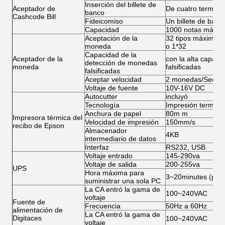
Inserción del billete de
Aceptador de
De cuatro termina
banco
Cashcode Bill
Fideicomiso
Un billete de banc
Capacidad
1000 notas máxim
Aceptación de la
32 tipos máximos 
moneda
o 1*32
Capacidad de la
Aceptador de la
con la alta capac
detección de monedas
moneda
falsificadas
falsificadas
Aceptar velocidad
2 monedas/Sec
Voltaje de fuente
10V-16V DC
Autocutter
incluyó
Tecnología
Impresión termal
Anchura de papel
80m m
Impresora térmica del
Velocidad de impresión
150mm/s
recibo de Epson
Almacenador
4KB
intermediario de datos
Interfaz
RS232, USB
Voltaje entrado
145-290va
Voltaje de salida
200-255va
UPS
Hora máxima para
3~20minutes (para
suministrar una sola PC
La CA entró la gama de
100~240VAC
voltaje
Fuente de
Frecuencia
50Hz a 60Hz
alimentación de
La CA entró la gama de
Digitaces
100~240VAC
voltaje