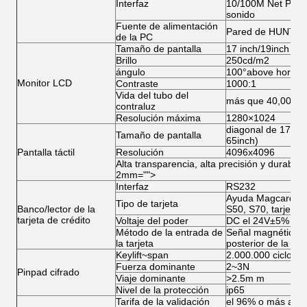
Interfaz
10/100M Net Port; 
sonido
Fuente de alimentación
Pared de HUNTKE
de la PC
Tamaño de pantalla
17 inch/19inch (op
Brillo
250cd/m2
ángulo
100°above horizont
Monitor LCD
Contraste
1000:1
Vida del tubo del
más que 40,000ho
contraluz
Resolución máxima
1280×1024
diagonal de 17/19 
Tamaño de pantalla
65inch)
Pantalla táctil
Resolución
4096x4096
Alta transparencia, alta precisión y durabili
2mm="">
Interfaz
RS232
Ayuda Magcard, tar
Tipo de tarjeta
Banco/lector de la
S50, S70, tarjeta 
tarjeta de crédito
Voltaje del poder
DC el 24V±5%
Método de la entrada de
Señal magnética, s
la tarjeta
posterior de la tarj
Keylift~span
2.000.000 ciclos
Fuerza dominante
2~3N
Pinpad cifrado
Viaje dominante
>2.5m m
Nivel de la protección
ip65
Tarifa de la validación
el 96% o más alto