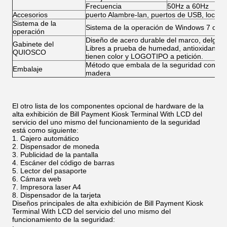
Frecuencia
50Hz a 60Hz
Accesorios
puerto Alambre-lan, puertos de USB, locutores
Sistema de la
Sistema de la operación de Windows 7 o de 
operación
Diseño de acero durable del marco, delgado y
Gabinete del
Libres a prueba de humedad, antioxidantes, a
QUIOSCO
tienen color y LOGOTIPO a petición.
Método que embala de la seguridad con esp
Embalaje
madera
El otro lista de los componentes opcional de hardware de la
alta exhibición de Bill Payment Kiosk Terminal With LCD del
servicio del uno mismo del funcionamiento de la seguridad
está como siguiente:
Cajero automático
Dispensador de moneda
Publicidad de la pantalla
Escáner del código de barras
Lector del pasaporte
Cámara web
Impresora laser A4
Dispensador de la tarjeta
Diseños principales de alta exhibición de Bill Payment Kiosk
Terminal With LCD del servicio del uno mismo del
funcionamiento de la seguridad: