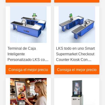
Terminal de Caja
LKS todo en uno Smart
Inteligente
Supermarket Checkout
Personalizado LKS con
Counter Kiosk Con
Cinta Transportadora
Cinturón transportador
Consiga el mejor precio
Consiga el mejor precio
para Comercio Minorista
y Funciones Completas
de Liquidación