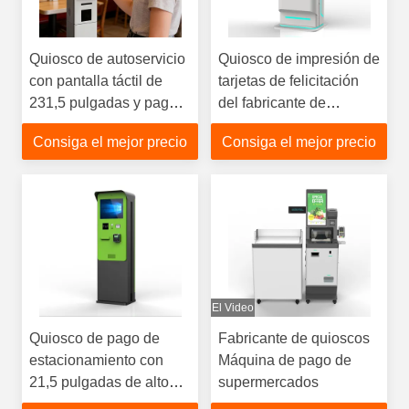
Quiosco de autoservicio
Quiosco de impresión de
con pantalla táctil de
tarjetas de felicitación
231,5 pulgadas y pago
del fabricante de
con tarjeta para
quioscos de autoservicio
Consiga el mejor precio
Consiga el mejor precio
restaurantes de comida
de personalización OEM
rápida: diseño de suelo
ODM
El Video
Quiosco de pago de
Fabricante de quioscos
estacionamiento con
Máquina de pago de
21,5 pulgadas de alto
supermercados
brillo pago en efectivo