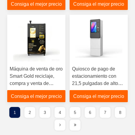
Consiga el mejor precio
Consiga el mejor precio
impermeable Ip65
Máquina de venta de oro
Quiosco de pago de
Smart Gold reciclaje,
estacionamiento con
compra y venta de
21,5 pulgadas de alto
quioscos
brillo pago en efectivo
Consiga el mejor precio
Consiga el mejor precio
impermeable Ip65
1
2
3
4
5
6
7
8