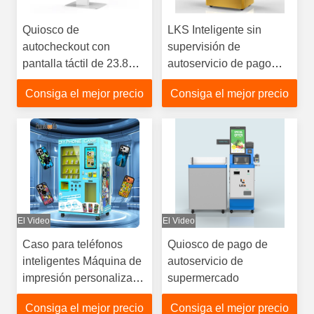
Quiosco de
LKS Inteligente sin
autocheckout con
supervisión de
pantalla táctil de 23.8
autoservicio de pago
pulgadas impresora
con tarjeta bancaria de
Consiga el mejor precio
Consiga el mejor precio
escáner para
oro máquina
supermercado de
expendedora
tiendas minoristas
personalizada
El Video
El Video
Caso para teléfonos
Quiosco de pago de
inteligentes Máquina de
autoservicio de
impresión personalizada
supermercado
Equipo de impresión
Consiga el mejor precio
Consiga el mejor precio
automático DIY