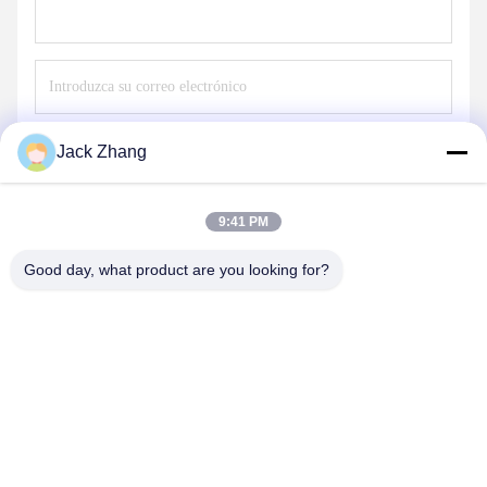
Envíe
Jack Zhang
9:41 PM
Good day, what product are you looking for?
SHENZHEN LEAN KIOSK SYSTEMS CO.,
LTD.
frank@lien.cn
+852-59568712