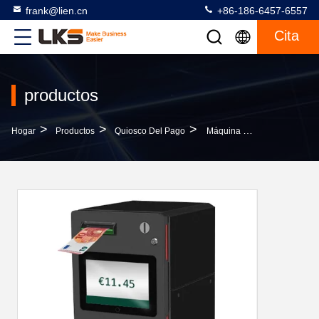
frank@lien.cn
+86-186-6457-6557
Cita
productos
>
>
>
Hogar
Productos
Quiosco Del Pago
Máquina De Manejo De Efectivo En El Mostrador Máquina De Pago POS Con Reciclado De Efectivo Y Reciclado De Monedas