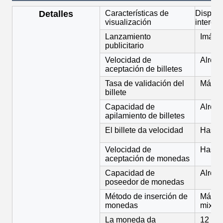
Detalles
Características de
Display 
visualización
interca
Lanzamiento
Imágen
publicitario
Velocidad de
Alrede
aceptación de billetes
Tasa de validación del
Más d
billete
Capacidad de
Alrede
apilamiento de billetes
El billete da velocidad
Hasta 
Velocidad de
Hasta
aceptación de monedas
Capacidad de
Alred
poseedor de monedas
Método de inserción de
Máxim
monedas
mixtas
La moneda da
12 pi