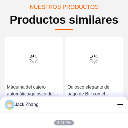
NUESTROS PRODUCTOS
Productos similares
Máquina del cajero
Quiosco elegante del
automático/quiosco del
pago de Bill con el
pago/máquina del pago
efectivo, diseño montado
Jack Zhang
con los componentes de
en la pared del standing&
Consiga el mejor precio
Consiga el mejor precio
la seguridad y Desgin de
libre, quiosco rentable del
encargo de LKS China
cajero automático,
5:07 PM