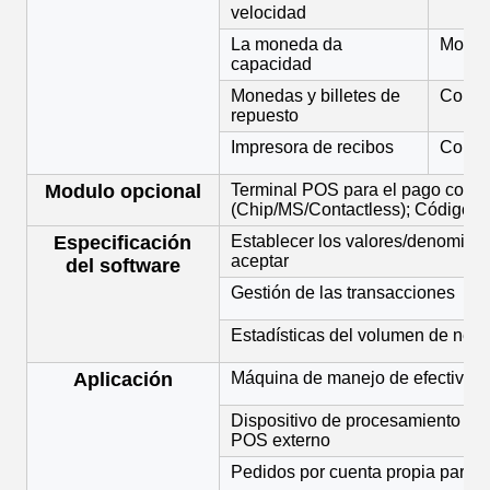
velocidad
La moneda da
Moned
capacidad
Monedas y billetes de
Conta
repuesto
Impresora de recibos
Conex
Modulo opcional
Terminal POS para el pago con t
(Chip/MS/Contactless); Código 
Especificación
Establecer los valores/denominac
aceptar
del software
Gestión de las transacciones
Estadísticas del volumen de neg
Aplicación
Máquina de manejo de efectivo c
Dispositivo de procesamiento de 
POS externo
Pedidos por cuenta propia para l