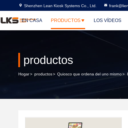
Shenzhen Lean Kiosk Systems Co., Ltd.
frank@lie
EN CASA
PRODUCTOS
LOS VÍDEOS
productos
Hogar
>
productos
>
Quiosco que ordena del uno mismo
>