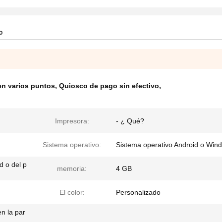
o
en varios puntos
,
Quiosco de pago sin efectivo
,
Impresora:
- ¿ Qué?
Sistema operativo:
Sistema operativo Android o Win
d o del p
memoria:
4 GB
El color:
Personalizado
n la par