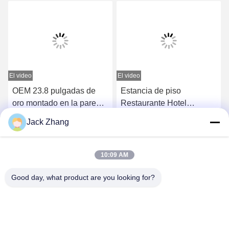
El video
El video
OEM 23.8 pulgadas de
Estancia de piso
oro montado en la pared
Restaurante Hotel
Quiosco de auto-pedido
Quiosco de auto-pedidos
Jack Zhang
con portapos Android /
con impresora de recibos
Consiga el mejor precio
Consiga el mejor precio
Windows
de pantalla táctil
10:09 AM
Good day, what product are you looking for?
SHENZHEN LEAN KIOSK SYSTEMS CO.,
LTD.