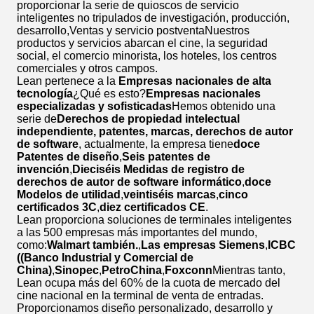
proporcionar la serie de quioscos de servicio
inteligentes no tripulados de investigación, producción,
desarrollo,Ventas y servicio postventaNuestros
productos y servicios abarcan el cine, la seguridad
social, el comercio minorista, los hoteles, los centros
comerciales y otros campos.
Lean pertenece a la
Empresas nacionales de alta
tecnología
¿Qué es esto?
Empresas nacionales
especializadas y sofisticadas
Hemos obtenido una
serie de
Derechos de propiedad intelectual
independiente, patentes, marcas, derechos de autor
de software
, actualmente, la empresa tiene
doce
Patentes de diseño
,
Seis patentes de
invención
,
Dieciséis Medidas de registro de
derechos de autor de software informático
,
doce
Modelos de utilidad
,
veintiséis marcas
,
cinco
certificados 3C
,
diez certificados CE
.
Lean proporciona soluciones de terminales inteligentes
a las 500 empresas más importantes del mundo,
como:
Walmart también.
,
Las empresas Siemens
,
ICBC
((Banco Industrial y Comercial de
China)
,
Sinopec
,
PetroChina
,
Foxconn
Mientras tanto,
Lean ocupa más del 60% de la cuota de mercado del
cine nacional en la terminal de venta de entradas.
Proporcionamos diseño personalizado, desarrollo y