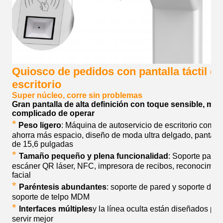
Quiosco de pedidos con pantalla táctil de
escritorio
Super núcleo, corre sin problemas
Gran pantalla de alta definición con toque sensible, me
complicado de operar
*
Peso ligero
: Máquina de autoservicio de escritorio compa
ahorra más espacio, diseño de moda ultra delgado, pantalla 
de 15,6 pulgadas
*
Tamaño pequeño y plena funcionalidad
: Soporte para
escáner QR láser, NFC, impresora de recibos, reconocimie
facial
*
Paréntesis abundantes
: soporte de pared y soporte de s
soporte de telpo MDM
*
Interfaces múltiples
y la línea oculta están diseñados par
servir mejor