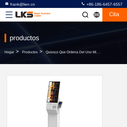
frank@lien.cn
+86-186-6457-6557
Cita
productos
>
>
>
Hogar
Productos
Quiosco Que Ordena Del Uno Mismo
Quiosco D