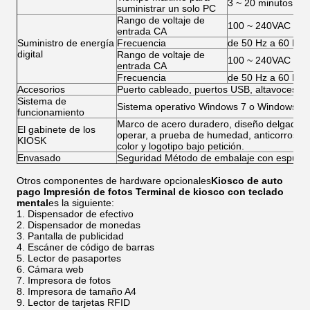
3 ~ 20 minutos (pa
suministrar un solo PC
Rango de voltaje de
100 ~ 240VAC
entrada CA
Suministro de energía
Frecuencia
de 50 Hz a 60 Hz
digital
Rango de voltaje de
100 ~ 240VAC
entrada CA
Frecuencia
de 50 Hz a 60 Hz
Accesorios
Puerto cableado, puertos USB, altavoces, vent
Sistema de
Sistema operativo Windows 7 o Windows XP 
funcionamiento
Marco de acero duradero, diseño delgado e in
El gabinete de los
operar, a prueba de humedad, anticorrosión, 
KIOSK
color y logotipo bajo petición.
Envasado
Seguridad Método de embalaje con espuma
Otros componentes de hardware opcionales
Kiosco de auto
pago Impresión de fotos Terminal de kiosco con teclado
mental
es la siguiente:
Dispensador de efectivo
Dispensador de monedas
Pantalla de publicidad
Escáner de código de barras
Lector de pasaportes
Cámara web
Impresora de fotos
Impresora de tamaño A4
Lector de tarjetas RFID