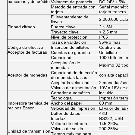
bancarias y de crédito
Voltagem de potencia
DC 24V ± 5%
Método de entrada con
Señal magnética, s
tarjeta
tarjeta trasera
El levantamiento de
2,000,000 ciclos
llaves.
Pinpad cifrado
Fuerza clave
2 ~ 3N
Trayecto clave
> 2,5 mm
Nivel de protección
IP65
Tasa de validación
96% o más
Código de efectivo
Inserción de billetes
Cuatro vías
Acceptor de facturas
Cuentas de garantía
Un billete
Capacidad
1000 billetes máx
Acceptación de
Máximo 32 tipos d
monedas
Capacidad de detección
Aceptor de monedas
con alta capacida
de monedas falsas
Aceptar la velocidad
2 monedas/sec
Válvula de alimentación
10V a 16V de corri
Cortador automático
incluido
Tecnología
Impresión térmica
Impresora térmica de
Ancho del papel
80 mm
recibos Epson
Velocidad de impresión
El valor de las em
Buffer de datos
4KB
Interfaz
RS232, USB
Voltado de entrada
145-290va
Válvula de salida
200-255va
Unidad de transmisión
Tiempo máximo para