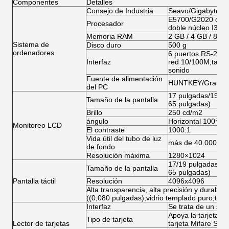
Componentes
Detalles
Consejo de Industria
Seavo/Gigabyte/A
E5700/G2020 de do
Procesador
doble núcleo I3/I5/
Memoria RAM
2 GB / 4 GB / 8 G
Sistema de
Disco duro
500 g
ordenadores
6 puertos RS-232;
Interfaz
red 10/100M;tarjet
sonido
Fuente de alimentación
HUNTKEY/Gran Mu
del PC
17 pulgadas/19 pu
Tamaño de la pantalla
65 pulgadas)
Brillo
250 cd/m2
ángulo
Horizontal 100° po
Monitoreo LCD
El contraste
1000:1
Vida útil del tubo de luz
más de 40.000 ho
de fondo
Resolución máxima
1280×1024
17/19 pulgadas Di
Tamaño de la pantalla
65 pulgadas)
Pantalla táctil
Resolución
4096x4096
Alta transparencia, alta precisión y durabil
((0,080 pulgadas);vidrio templado puro;toq
Interfaz
Se trata de un sis
Apoya la tarjeta Mag
Tipo de tarjeta
Lector de tarjetas
tarjeta Mifare S50