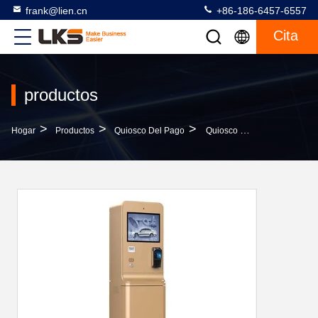
frank@lien.cn
+86-186-6457-6557
Cita
productos
>
>
>
Hogar
Productos
Quiosco Del Pago
Quiosco De Pago De Estacionamiento Personalizado Con Pago En Efectivo, Lector De Tarjetas