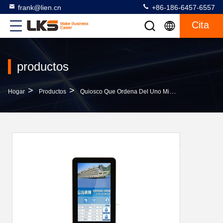
frank@lien.cn
+86-186-6457-6557
Cita
productos
>
>
>
Hogar
Productos
Quiosco Que Ordena Del Uno Mismo
Quiosco D