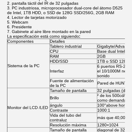
pantalla táctil del IR de 32 pulgadas
PC industriosa, microprocesador dual-core del átomo D525
de Intel, 1TB HDD, o SSD de 128G SSD/256G, 2GB RAM
Lector de tarjetas motorizado
Webcam
Presidente
Gabinete al aire libre montado en la pared
La especificación está como siguiendo
:
Componentes
Detalles
Tablero industrial
Gigabyte/Advante
CPU
Base dual Intel A
RAM
2GB
HDD/SSD
1TB o SSD 128G/
Sistema de la PC
6 puertos RS-232;
Interfaz
el 10/1000M neto; 
sonido
Fuente de alimentación
Pared de HUNTKE
de la PC
Tamaño de pantalla
32 pulgadas (de op
² de los 500cd/m, 
Brillo
como demanda
ángulo
100°above horizont
Monitor del LCD /LED
Contraste
1000:1
Vida del tubo del
más que 40,000ho
contraluz
Resolución máxima
1280×1024
Tamaño de pantalla
diagonal de 32 pul