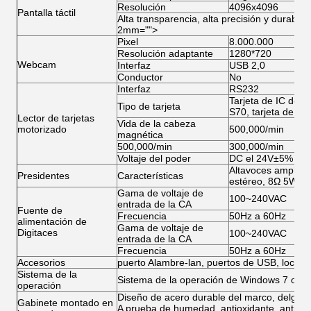
Resolución
4096x4096
Pantalla táctil
Alta transparencia, alta precisión y durabili
2mm="">
Pixel
8.000.000
Resolución adaptante
1280*720
Webcam
Interfaz
USB 2,0
Conductor
No
Interfaz
RS232
Tarjeta de IC de la
Tipo de tarjeta
S70, tarjeta de la 
Lector de tarjetas
Vida de la cabeza
motorizado
500,000/min
magnética
500,000/min
300,000/min
Voltaje del poder
DC el 24V±5%
Altavoces amplific
Presidentes
Características
estéreo, 8Ω 5W
Gama de voltaje de
100~240VAC
entrada de la CA
Fuente de
Frecuencia
50Hz a 60Hz
alimentación de
Gama de voltaje de
Digitaces
100~240VAC
entrada de la CA
Frecuencia
50Hz a 60Hz
Accesorios
puerto Alambre-lan, puertos de USB, locutores
Sistema de la
Sistema de la operación de Windows 7 o de 
operación
Diseño de acero durable del marco, delgado y
Gabinete montado en
A prueba de humedad, antioxidante, antiácid