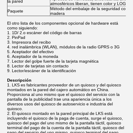
la pared
atmosféricos liberan, tienen color y LOGOTI
Método del embalaje de la seguridad con es
Paquete
madera
El otro lista de los componentes opcional de hardware está
como siguiendo:
1D/ 2.o escáner del código de barras
PinPad
Impresora del recibo
red inalámbrica (WLAN), módulos de la radio GPRS o 3G
Aceptador del efectivo
Aceptador de la moneda
Lector del golpe fuerte de la tarjeta magnética
Lector de tarjetas sin contacto
Lector/escáner de la identificación
Descripción
LKS es fabricantes proveedor de un quiosco y del quiosco
montados en la pared del cajero automático en China.
Proporciona al uno mismo que el quiosco del servicio con la
pantalla de la publicidad trae una apariencia única a los
diversos usos del quiosco de autoservicio e industria del
quiosco.
El quiosco montado en la pared principal de LKS está
incluyendo el quiosco de la paga de cuenta, surge el quiosco,
quiosco del pago del uno mismo de la pantalla táctil, quiosco
terminal del pago de la cuenta de la pantalla táctil, quiosco del
pago del servicio del uno mismo, quiosco terminal del pago,