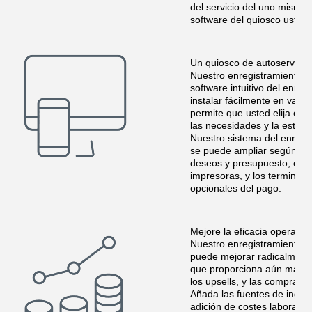
del servicio del uno mismo 
software del quiosco usted 
Un quiosco de autoservicio 
Nuestro enregistramiento d
software intuitivo del enre
instalar fácilmente en vario
permite que usted elija el 
las necesidades y la estéti
Nuestro sistema del enregis
se puede ampliar según las
deseos y presupuesto, con l
impresoras, y los terminal
opcionales del pago.
Mejore la eficacia operati
Nuestro enregistramiento de
puede mejorar radicalmente
que proporciona aún más o
los upsells, y las compras 
Añada las fuentes de ingres
adición de costes laborale