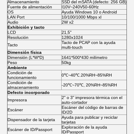
Almacenamiento
SSD del mSATA (defecto: 256 GB)
Fuente de alimentación
I10V~240V50-60Hz
OS
Ayuda Windows 10 o Android
LAN Port
10/100/1000 Mbps xl
Audio
2W x2
Exhibición y tacto
LCD
21,5"
Resolución
1280x1024
Tacto de PCAP con la ayuda
Tacto
multi-touch
Dimensión física
Dimensión (L*W*D)
1641*500*430 milímetro
Peso
50kg
Ambiente
Condición de
0℃~40℃.20%RH~85%RH
funcionamiento
Condición de
-20℃~70℃, 20%RH~85%RH
almacenamiento
Defecto incorporado
2" o 3" impresora térmica con el
Impresora
auto-cortador
Escáner del código de barras de
Escáner
ID/2D
Ayuda para publicar y reciclar
Dispensador de la tarjeta
tarjetas
Exploración de la ayuda
Escáner de ID/Passport
ID/Passport