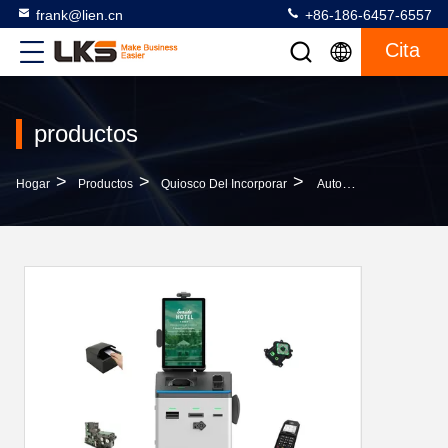
frank@lien.cn
+86-186-6457-6557
Cita
productos
>
>
>
Hogar
Productos
Quiosco Del Incorporar
Auto-Comprobación Del OEM En Quiosco Del Hotel Con El Codificador De La Tarjeta Del Sitio Del Escáner Del Pasaporte