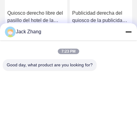
Quiosco derecho libre del
Publicidad derecha del
pasillo del hotel de la
quiosco de la publicidad
pantalla táctil con el
del quiosco de
Jack Zhang
teléfono
información del
Consiga el mejor precio
Consiga el mejor precio
autoservicio de la
exposición
7:23 PM
Good day, what product are you looking for?
SHENZHEN LEAN KIOSK SYSTEMS CO.,
LTD.
frank@lien.cn
+86-186-6457-6557
90-8 Calle Dayang, 2do Piso, Comunidad Rentian, Calle