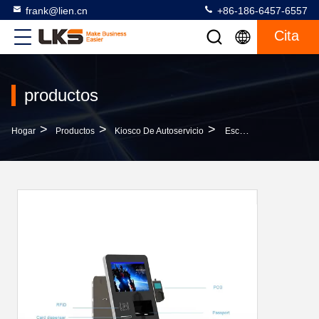
frank@lien.cn
+86-186-6457-6557
Cita
productos
>
>
>
Hogar
Productos
Kiosco De Autoservicio
Escáner Del Pasaporte Con El Quiosco Del Pago De La Posición Del Lector De Tarjetas