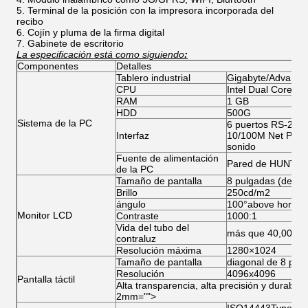
Terminal de la posición con la impresora incorporada del
recibo
Cojín y pluma de la firma digital
Gabinete de escritorio
La especificación está como siguiendo
:
Componentes
Detalles
Tablero industrial
Gigabyte/Advante
CPU
Intel Dual Core/A2
RAM
1 GB
HDD
500G
Sistema de la PC
6 puertos RS-232;
Interfaz
10/100M Net Port; 
sonido
Fuente de alimentación
Pared de HUNTKE
de la PC
Tamaño de pantalla
8 pulgadas (de opc
Brillo
250cd/m2
ángulo
100°above horizont
Monitor LCD
Contraste
1000:1
Vida del tubo del
más que 40,000ho
contraluz
Resolución máxima
1280×1024
Tamaño de pantalla
diagonal de 8 pulg
Resolución
4096x4096
Pantalla táctil
Alta transparencia, alta precisión y durabili
2mm="">