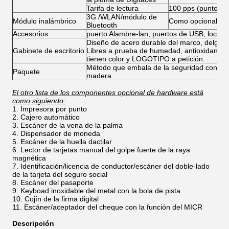
Tarifa de lectura
100 pps (puntos p
3G /WLAN/módulo de
Módulo inalámbrico
Como opcional
Bluetooth
Accesorios
puerto Alambre-lan, puertos de USB, locutores
Diseño de acero durable del marco, delgado y
Gabinete de escritorio
Libres a prueba de humedad, antioxidantes, a
tienen color y LOGOTIPO a petición.
Método que embala de la seguridad con esp
Paquete
madera
El otro lista de los componentes opcional de hardware está
como siguiendo:
Impresora por punto
Cajero automático
Escáner de la vena de la palma
Dispensador de moneda
Escáner de la huella dactilar
Lector de tarjetas manual del golpe fuerte de la raya
magnética
Identificación/licencia de conductor/escáner del doble-lado
de la tarjeta del seguro social
Escáner del pasaporte
Keyboad inoxidable del metal con la bola de pista
Cojín de la firma digital
Escáner/aceptador del cheque con la función del MICR
Descripción