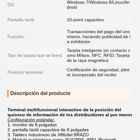
Windows 7/Windows 8/Linux/An
OS:
droid
Pantalla táctil:
10-point capacitivo
Transacciones del pago del uno
Función:
mismo, haciendo publicidad de l
a exhibición
Tarjeta inteligente sin contacto c
Tipo de tarjeta que se leerá:
omo Mifare, NFC, RFID; Tarjeta
de la raya magnética
Certificación de seguridad, ptint
Posición termimal:
er incorporado del recibo
Descripción del producto
Terminal multifuncional interactivo de la posición del
quiosco de información de los distribuidores al por menor
Configuración estándar:
monitor de 8 pulgadas
pantalla táctil capacitiva de 8 pulgadas
Tablero industrioso de X86/del BRAZO
Módulo inalámbrico como 3G/GPRS, WIFI, Blurtooth