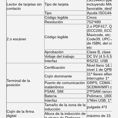
ISO14443TypeA de l
Lector de tarjetas sin
Tipo de tarjeta
incluyendo Mifare
contacto
favorable, desfire 
Tipo
Ayuda ISO14443
Código legible
Cmos
Resolución
752*480
2.o PDF417, QR Co
(ECC200, ECC000, 
Maxicode, etc; 1
Código legible
2.o escáner
Code39, UPC-A, UP
de ISBN, del códi
etc
Aprobación
Clase B, clase B 
Voltaje del trabajo
DC 5V (4.5-5.5V)
Interfaz
RS232, USB
Nivel llano 1& 2 
Certificación
nivel 1 de QPBOC 2
11* llaves alfanumé
Cojín dominante
interruptor 1*
Terminal de la
Puerto de comunicación
GRPS, CDMA 1X/
posición
inalámbrico
SCDMA/WIFI como
PSAM, SIM
2*PSAM ranura, e
Batería
Polímero, 1800mA
Interfaz
1*Mini USB; 1*12PI
Tamaño de la zona de la
pulgada 4*3
inducción
Cojín de la firma
Altura de la inducción de
digital
máximo de 15 mil
la pluma de Digitaces