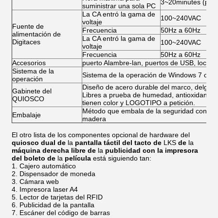
3~20minutes (para
suministrar una sola PC
La CA entró la gama de
100~240VAC
voltaje
Fuente de
Frecuencia
50Hz a 60Hz
alimentación de
La CA entró la gama de
Digitaces
100~240VAC
voltaje
Frecuencia
50Hz a 60Hz
Accesorios
puerto Alambre-lan, puertos de USB, locutores
Sistema de la
Sistema de la operación de Windows 7 o de 
operación
Diseño de acero durable del marco, delgado y
Gabinete del
Libres a prueba de humedad, antioxidantes, a
QUIOSCO
tienen color y LOGOTIPO a petición.
Método que embala de la seguridad con esp
Embalaje
madera
El otro lista de los componentes opcional de hardware del
quiosco dual de
la
pantalla táctil del tacto de
LKS
de
la
máquina derecha libre de
la
publicidad con la impresora
del boleto de
la
película
está siguiendo tan:
Cajero automático
Dispensador de moneda
Cámara web
Impresora laser A4
Lector de tarjetas del RFID
Publicidad de la pantalla
Escáner del código de barras