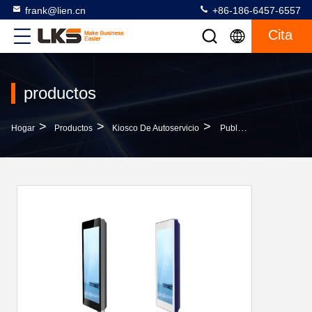
frank@lien.cn
+86-186-6457-6557
Cita
productos
>
>
>
Hogar
Productos
Kiosco De Autoservicio
Publicidad Del Quiosco De La Máquina