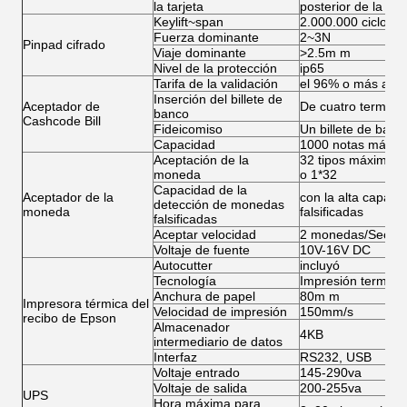
la tarjeta
posterior de la tarj
Keylift~span
2.000.000 ciclos
Fuerza dominante
2~3N
Pinpad cifrado
Viaje dominante
>2.5m m
Nivel de la protección
ip65
Tarifa de la validación
el 96% o más alto
Inserción del billete de
Aceptador de
De cuatro termina
banco
Cashcode Bill
Fideicomiso
Un billete de banc
Capacidad
1000 notas máxim
Aceptación de la
32 tipos máximos 
moneda
o 1*32
Capacidad de la
Aceptador de la
con la alta capac
detección de monedas
moneda
falsificadas
falsificadas
Aceptar velocidad
2 monedas/Sec
Voltaje de fuente
10V-16V DC
Autocutter
incluyó
Tecnología
Impresión termal
Anchura de papel
80m m
Impresora térmica del
Velocidad de impresión
150mm/s
recibo de Epson
Almacenador
4KB
intermediario de datos
Interfaz
RS232, USB
Voltaje entrado
145-290va
Voltaje de salida
200-255va
UPS
Hora máxima para