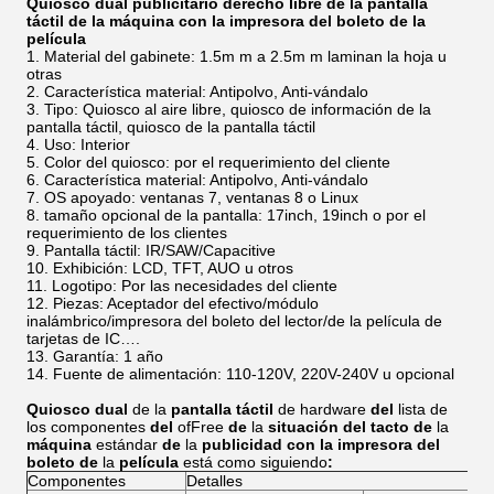
Quiosco dual publicitario derecho libre de la pantalla
táctil de la máquina con la impresora del boleto de la
película
Material del gabinete: 1.5m m a 2.5m m laminan la hoja u
otras
Característica material: Antipolvo, Anti-vándalo
Tipo: Quiosco al aire libre, quiosco de información de la
pantalla táctil, quiosco de la pantalla táctil
Uso: Interior
Color del quiosco: por el requerimiento del cliente
Característica material: Antipolvo, Anti-vándalo
OS apoyado: ventanas 7, ventanas 8 o Linux
tamaño opcional de la pantalla: 17inch, 19inch o por el
requerimiento de los clientes
Pantalla táctil: IR/SAW/Capacitive
Exhibición: LCD, TFT, AUO u otros
Logotipo: Por las necesidades del cliente
Piezas: Aceptador del efectivo/módulo
inalámbrico/impresora del boleto del lector/de la película de
tarjetas de IC….
Garantía: 1 año
Fuente de alimentación: 110-120V, 220V-240V u opcional
Quiosco dual
de la
pantalla táctil
de hardware
del
lista de
los componentes
del
ofFree
de
la
situación del tacto de
la
máquina
estándar
de
la
publicidad con la impresora del
boleto de
la
película
está como siguiendo
:
Componentes
Detalles