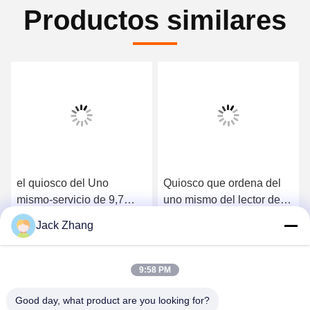
Productos similares
el quiosco del Uno
Quiosco que ordena del
mismo-servicio de 9,7
uno mismo del lector de
pulgadas/mini con/sin del
tarjetas de la
Jack Zhang
quiosco del pago el
INMERSIÓN, quiosco del
Consiga el mejor precio
Consiga el mejor precio
efectivo Dispensser,
incorporar del servicio del
quiosco de la venta del
uno mismo de 13,3
9:58 PM
boleto al boleto de la
pulgadas
venta ayuna
Good day, what product are you looking for?