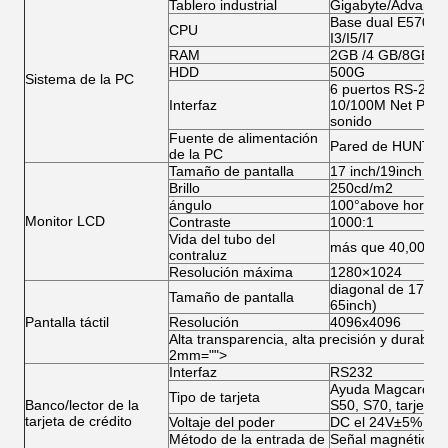
Tablero industrial
Gigabyte/Advante
Base dual E5700/G
CPU
I3/I5/I7
RAM
2GB /4 GB/8GB
HDD
500G
Sistema de la PC
6 puertos RS-232;
Interfaz
10/100M Net Port; 
sonido
Fuente de alimentación
Pared de HUNTKE
de la PC
Tamaño de pantalla
17 inch/19inch (op
Brillo
250cd/m2
ángulo
100°above horizont
Monitor LCD
Contraste
1000:1
Vida del tubo del
más que 40,000ho
contraluz
Resolución máxima
1280×1024
diagonal de 17/19 
Tamaño de pantalla
65inch)
Pantalla táctil
Resolución
4096x4096
Alta transparencia, alta precisión y durabili
2mm="">
Interfaz
RS232
Ayuda Magcard, tar
Tipo de tarjeta
Banco/lector de la
S50, S70, tarjeta 
tarjeta de crédito
Voltaje del poder
DC el 24V±5%
Método de la entrada de
Señal magnética, s