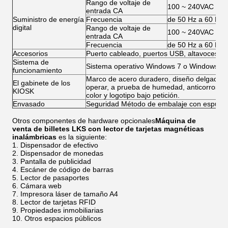
Rango de voltaje de
100 ~ 240VAC
entrada CA
Suministro de energía
Frecuencia
de 50 Hz a 60 Hz
digital
Rango de voltaje de
100 ~ 240VAC
entrada CA
Frecuencia
de 50 Hz a 60 Hz
Accesorios
Puerto cableado, puertos USB, altavoces, vent
Sistema de
Sistema operativo Windows 7 o Windows XP 
funcionamiento
Marco de acero duradero, diseño delgado e in
El gabinete de los
operar, a prueba de humedad, anticorrosión, 
KIOSK
color y logotipo bajo petición.
Envasado
Seguridad Método de embalaje con espuma
Otros componentes de hardware opcionales
Máquina de
venta de billetes LKS con lector de tarjetas magnéticas
inalámbricas
es la siguiente:
Dispensador de efectivo
Dispensador de monedas
Pantalla de publicidad
Escáner de código de barras
Lector de pasaportes
Cámara web
Impresora láser de tamaño A4
Lector de tarjetas RFID
Propiedades inmobiliarias
Otros espacios públicos