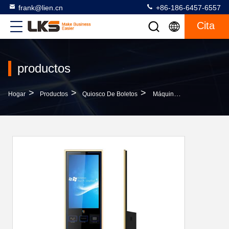
frank@lien.cn
+86-186-6457-6557
Cita
productos
>
>
>
Hogar
Productos
Quiosco De Boletos
Máquina De Fichas, Máquina Expendedora Del Boleto Con El Lector Inalámbrico De La Tarjeta Magnética