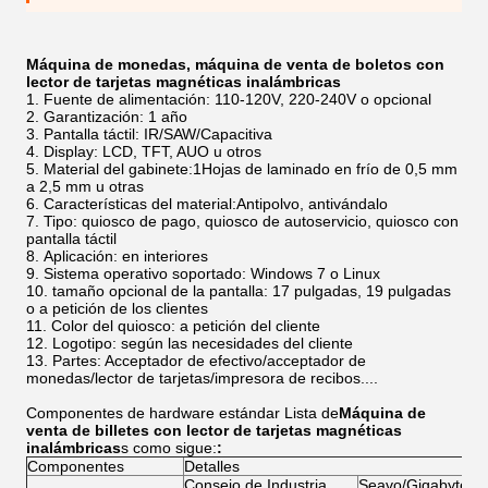
Máquina de monedas, máquina de venta de boletos con
lector de tarjetas magnéticas inalámbricas
Fuente de alimentación: 110-120V, 220-240V o opcional
Garantización: 1 año
Pantalla táctil: IR/SAW/Capacitiva
Display: LCD, TFT, AUO u otros
Material del gabinete:1Hojas de laminado en frío de 0,5 mm
a 2,5 mm u otras
Características del material:Antipolvo, antivándalo
Tipo: quiosco de pago, quiosco de autoservicio, quiosco con
pantalla táctil
Aplicación: en interiores
Sistema operativo soportado: Windows 7 o Linux
tamaño opcional de la pantalla: 17 pulgadas, 19 pulgadas
o a petición de los clientes
Color del quiosco: a petición del cliente
Logotipo: según las necesidades del cliente
Partes: Acceptador de efectivo/acceptador de
monedas/lector de tarjetas/impresora de recibos....
Componentes de hardware estándar Lista de
Máquina de
venta de billetes con lector de tarjetas magnéticas
inalámbricas
s como sigue:
:
Componentes
Detalles
Consejo de Industria
Seavo/Gigabyte/A