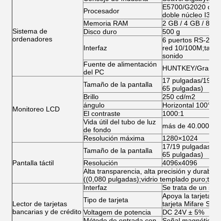
E5700/G2020 de do
Procesador
doble núcleo I3/I5/
Memoria RAM
2 GB / 4 GB / 8 G
Sistema de
Disco duro
500 g
ordenadores
6 puertos RS-232;
Interfaz
red 10/100M;tarjet
sonido
Fuente de alimentación
HUNTKEY/Gran Mu
del PC
17 pulgadas/19 pu
Tamaño de la pantalla
65 pulgadas)
Brillo
250 cd/m2
ángulo
Horizontal 100° po
Monitoreo LCD
El contraste
1000:1
Vida útil del tubo de luz
más de 40.000 ho
de fondo
Resolución máxima
1280×1024
17/19 pulgadas Di
Tamaño de la pantalla
65 pulgadas)
Pantalla táctil
Resolución
4096x4096
Alta transparencia, alta precisión y durabil
((0,080 pulgadas);vidrio templado puro;toq
Interfaz
Se trata de un sis
Apoya la tarjeta Mag
Tipo de tarjeta
Lector de tarjetas
tarjeta Mifare S50
bancarias y de crédito
Voltagem de potencia
DC 24V ± 5%
Método de entrada con
Señal magnética, s