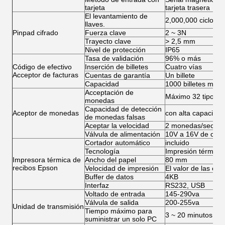
tarjeta
tarjeta trasera
El levantamiento de
2,000,000 ciclos
llaves.
Pinpad cifrado
Fuerza clave
2 ~ 3N
Trayecto clave
> 2,5 mm
Nivel de protección
IP65
Tasa de validación
96% o más
Código de efectivo
Inserción de billetes
Cuatro vías
Acceptor de facturas
Cuentas de garantía
Un billete
Capacidad
1000 billetes máx
Acceptación de
Máximo 32 tipos d
monedas
Capacidad de detección
Aceptor de monedas
con alta capacida
de monedas falsas
Aceptar la velocidad
2 monedas/sec
Válvula de alimentación
10V a 16V de corri
Cortador automático
incluido
Tecnología
Impresión térmica
Impresora térmica de
Ancho del papel
80 mm
recibos Epson
Velocidad de impresión
El valor de las em
Buffer de datos
4KB
Interfaz
RS232, USB
Voltado de entrada
145-290va
Válvula de salida
200-255va
Unidad de transmisión
Tiempo máximo para
3 ~ 20 minutos (pa
suministrar un solo PC