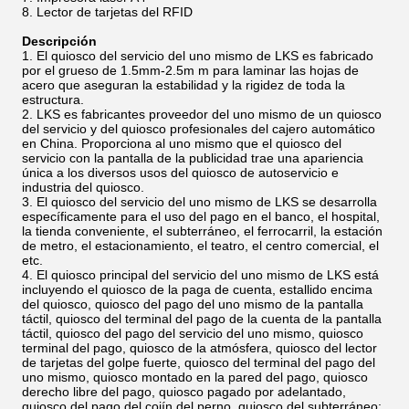
Lector de tarjetas del RFID
Descripción
El quiosco del servicio del uno mismo de LKS es fabricado
por el grueso de 1.5mm-2.5m m para laminar las hojas de
acero que aseguran la estabilidad y la rigidez de toda la
estructura.
LKS es fabricantes proveedor del uno mismo de un quiosco
del servicio y del quiosco profesionales del cajero automático
en China. Proporciona al uno mismo que el quiosco del
servicio con la pantalla de la publicidad trae una apariencia
única a los diversos usos del quiosco de autoservicio e
industria del quiosco.
El quiosco del servicio del uno mismo de LKS se desarrolla
específicamente para el uso del pago en el banco, el hospital,
la tienda conveniente, el subterráneo, el ferrocarril, la estación
de metro, el estacionamiento, el teatro, el centro comercial, el
etc.
El quiosco principal del servicio del uno mismo de LKS está
incluyendo el quiosco de la paga de cuenta, estallido encima
del quiosco, quiosco del pago del uno mismo de la pantalla
táctil, quiosco del terminal del pago de la cuenta de la pantalla
táctil, quiosco del pago del servicio del uno mismo, quiosco
terminal del pago, quiosco de la atmósfera, quiosco del lector
de tarjetas del golpe fuerte, quiosco del terminal del pago del
uno mismo, quiosco montado en la pared del pago, quiosco
derecho libre del pago, quiosco pagado por adelantado,
quiosco del pago del cojín del perno, quiosco del subterráneo;