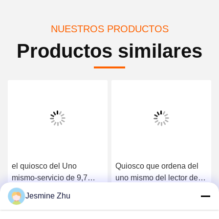
NUESTROS PRODUCTOS
Productos similares
el quiosco del Uno
Quiosco que ordena del
mismo-servicio de 9,7
uno mismo del lector de
pulgadas/mini con/sin del
tarjetas de la
Jesmine Zhu
quiosco del pago el
INMERSIÓN, quiosco del
Consiga el mejor precio
Consiga el mejor precio
efectivo Dispensser,
incorporar del servicio del