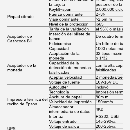
la tarjeta
posterior de la tarj
Keylift~span
2.000.000 ciclos
Fuerza dominante
2~3N
Pinpad cifrado
Viaje dominante
>2.5m m
Nivel de la protección
ip65
Tarifa de la validación
el 96% o más alto
Inserción del billete de
Aceptador de
De cuatro termina
banco
Cashcode Bill
Fideicomiso
Un billete de banc
Capacidad
1000 notas máxim
Aceptación de la
32 tipos máximos 
moneda
o 1*32
Capacidad de la
Aceptador de la
con la alta capac
detección de monedas
moneda
falsificadas
falsificadas
Aceptar velocidad
2 monedas/Sec
Voltaje de fuente
10V-16V DC
Autocutter
incluyó
Tecnología
Impresión termal
Anchura de papel
80m m
Impresora térmica del
Velocidad de impresión
150mm/s
recibo de Epson
Almacenador
4KB
intermediario de datos
Interfaz
RS232, USB
Voltaje entrado
145-290va
Voltaje de salida
200-255va
UPS