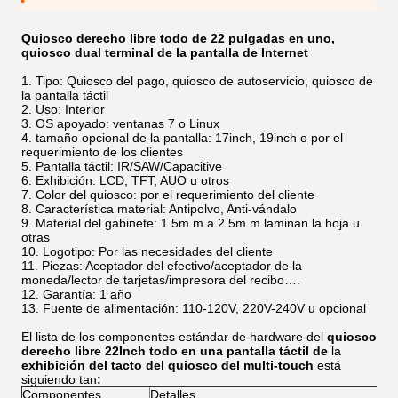
Quiosco derecho libre todo de 22 pulgadas en uno,
quiosco dual terminal de la pantalla de Internet
Tipo: Quiosco del pago, quiosco de autoservicio, quiosco de
la pantalla táctil
Uso: Interior
OS apoyado: ventanas 7 o Linux
tamaño opcional de la pantalla: 17inch, 19inch o por el
requerimiento de los clientes
Pantalla táctil: IR/SAW/Capacitive
Exhibición: LCD, TFT, AUO u otros
Color del quiosco: por el requerimiento del cliente
Característica material: Antipolvo, Anti-vándalo
Material del gabinete: 1.5m m a 2.5m m laminan la hoja u
otras
Logotipo: Por las necesidades del cliente
Piezas: Aceptador del efectivo/aceptador de la
moneda/lector de tarjetas/impresora del recibo….
Garantía: 1 año
Fuente de alimentación: 110-120V, 220V-240V u opcional
El lista de los componentes estándar de hardware del
quiosco
derecho libre 22Inch todo en una pantalla táctil de
la
exhibición del tacto del quiosco del multi-touch
está
siguiendo tan
:
Componentes
Detalles