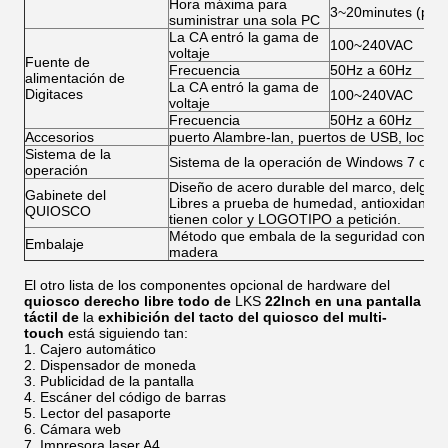
Hora máxima para
3~20minutes (para
suministrar una sola PC
La CA entró la gama de
100~240VAC
voltaje
Fuente de
Frecuencia
50Hz a 60Hz
alimentación de
La CA entró la gama de
Digitaces
100~240VAC
voltaje
Frecuencia
50Hz a 60Hz
Accesorios
puerto Alambre-lan, puertos de USB, locutores
Sistema de la
Sistema de la operación de Windows 7 o de 
operación
Diseño de acero durable del marco, delgado y
Gabinete del
Libres a prueba de humedad, antioxidantes, a
QUIOSCO
tienen color y LOGOTIPO a petición.
Método que embala de la seguridad con esp
Embalaje
madera
El otro lista de los componentes opcional de hardware del
quiosco derecho libre todo de
LKS
22Inch en una pantalla
táctil de
la
exhibición del tacto del quiosco del multi-
touch
está siguiendo tan:
Cajero automático
Dispensador de moneda
Publicidad de la pantalla
Escáner del código de barras
Lector del pasaporte
Cámara web
Impresora laser A4