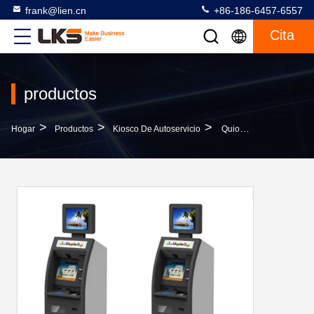
frank@lien.cn
+86-186-6457-6557
Cita
productos
>
>
>
Hogar
Productos
Kiosco De Autoservicio
Quiosco Derecho Libre Todo De 22 Pulgadas En Uno, Quiosco Dual Terminal De La Pantalla De Internet