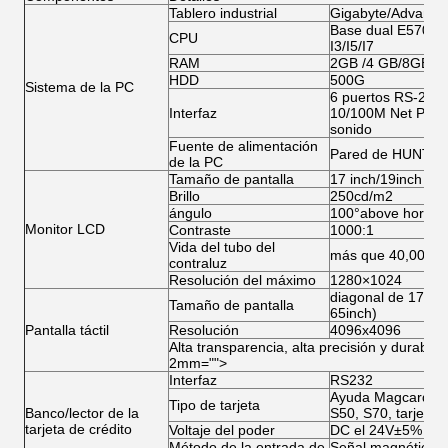
Tablero industrial
Gigabyte/Advante
Base dual E5700/G
CPU
I3/I5/I7
RAM
2GB /4 GB/8GB
HDD
500G
Sistema de la PC
6 puertos RS-232;
Interfaz
10/100M Net Port; 
sonido
Fuente de alimentación
Pared de HUNTKE
de la PC
Tamaño de pantalla
17 inch/19inch (op
Brillo
250cd/m2
ángulo
100°above horizont
Monitor LCD
Contraste
1000:1
Vida del tubo del
más que 40,000ho
contraluz
Resolución del máximo
1280×1024
diagonal de 17/19 
Tamaño de pantalla
65inch)
Pantalla táctil
Resolución
4096x4096
Alta transparencia, alta precisión y durabili
2mm="">
Interfaz
RS232
Ayuda Magcard, tar
Tipo de tarjeta
Banco/lector de la
S50, S70, tarjeta 
tarjeta de crédito
Voltaje del poder
DC el 24V±5%
Método de la entrada de
Señal magnética, s