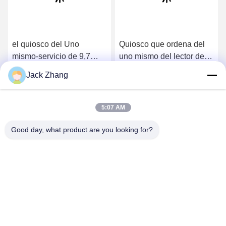
el quiosco del Uno
Quiosco que ordena del
mismo-servicio de 9,7
uno mismo del lector de
pulgadas/mini con/sin del
tarjetas de la
Jack Zhang
quiosco del pago el
INMERSIÓN, quiosco del
Consiga el mejor precio
Consiga el mejor precio
efectivo Dispensser,
incorporar del servicio del
quiosco de la venta del
uno mismo de 13,3
5:07 AM
boleto al boleto de la
pulgadas
venta ayuna
Good day, what product are you looking for?
SHENZHEN LEAN KIOSK SYSTEMS CO.,
LTD.
frank@lien.cn