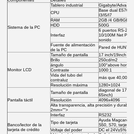
Componentes
Detalles
Tablero industrial
Gigabyte/Advante
Base dual E5700/G
CPU
I3/I5/I7
RAM
2GB /4 GB/8GB
HDD
500G
Sistema de la PC
6 puertos RS-232;
Interfaz
10/100M Net Port; 
sonido
Fuente de alimentación
Pared de HUNTKE
de la PC
Tamaño de pantalla
17 inch/19inch (op
Brillo
250cd/m2
ángulo
100°above horizont
Monitor LCD
Contraste
1000:1
Vida del tubo del
más que 40,000ho
contraluz
Resolución máxima
1280×1024
diagonal de 17/19 
Tamaño de pantalla
65inch)
Pantalla táctil
Resolución
4096x4096
Alta transparencia, alta precisión y durabili
2mm="">
Interfaz
RS232
Ayuda Magcard, tar
Tipo de tarjeta
Banco/lector de la
S50, S70, tarjeta 
tarjeta de crédito
Voltaje del poder
DC el 24V±5%