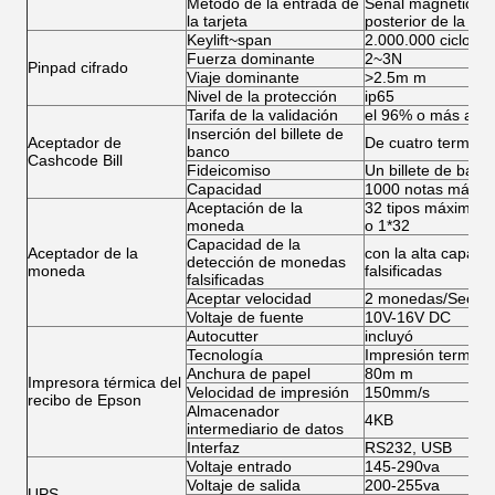
Método de la entrada de
Señal magnética, s
la tarjeta
posterior de la tarj
Keylift~span
2.000.000 ciclos
Fuerza dominante
2~3N
Pinpad cifrado
Viaje dominante
>2.5m m
Nivel de la protección
ip65
Tarifa de la validación
el 96% o más alto
Inserción del billete de
Aceptador de
De cuatro termina
banco
Cashcode Bill
Fideicomiso
Un billete de banc
Capacidad
1000 notas máxim
Aceptación de la
32 tipos máximos 
moneda
o 1*32
Capacidad de la
Aceptador de la
con la alta capac
detección de monedas
moneda
falsificadas
falsificadas
Aceptar velocidad
2 monedas/Sec
Voltaje de fuente
10V-16V DC
Autocutter
incluyó
Tecnología
Impresión termal
Anchura de papel
80m m
Impresora térmica del
Velocidad de impresión
150mm/s
recibo de Epson
Almacenador
4KB
intermediario de datos
Interfaz
RS232, USB
Voltaje entrado
145-290va
Voltaje de salida
200-255va
UPS