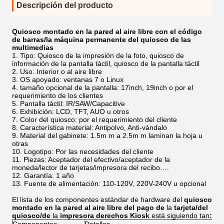
Descripción del producto
Quiosco montado en la pared al aire libre con el código
de barras/la máquina permanente del quiosco de las
multimedias
Tipo: Quiosco de la impresión de la foto, quiosco de
información de la pantalla táctil, quiosco de la pantalla táctil
Uso: Interior o al aire libre
OS apoyado: ventanas 7 o Linux
tamaño opcional de la pantalla: 17inch, 19inch o por el
requerimiento de los clientes
Pantalla táctil: IR/SAW/Capacitive
Exhibición: LCD, TFT, AUO u otros
Color del quiosco: por el requerimiento del cliente
Característica material: Antipolvo, Anti-vándalo
Material del gabinete: 1.5m m a 2.5m m laminan la hoja u
otras
Logotipo: Por las necesidades del cliente
Piezas: Aceptador del efectivo/aceptador de la
moneda/lector de tarjetas/impresora del recibo….
Garantía: 1 año
Fuente de alimentación: 110-120V, 220V-240V u opcional
El lista de los componentes estándar de hardware del
quiosco
montado en la pared al aire libre del pago de
la
tarjeta/del
quiosco/de
la
impresora derechos Kiosk
está siguiendo tan
: