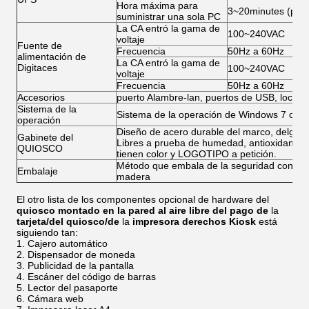
Hora máxima para
3~20minutes (para
suministrar una sola PC
La CA entró la gama de
100~240VAC
voltaje
Fuente de
Frecuencia
50Hz a 60Hz
alimentación de
La CA entró la gama de
Digitaces
100~240VAC
voltaje
Frecuencia
50Hz a 60Hz
Accesorios
puerto Alambre-lan, puertos de USB, locutores
Sistema de la
Sistema de la operación de Windows 7 o de 
operación
Diseño de acero durable del marco, delgado y
Gabinete del
Libres a prueba de humedad, antioxidantes, a
QUIOSCO
tienen color y LOGOTIPO a petición.
Método que embala de la seguridad con esp
Embalaje
madera
El otro lista de los componentes opcional de hardware del
quiosco montado en la pared al aire libre del pago de
la
tarjeta/del quiosco/de
la
impresora derechos Kiosk
está
siguiendo tan:
Cajero automático
Dispensador de moneda
Publicidad de la pantalla
Escáner del código de barras
Lector del pasaporte
Cámara web