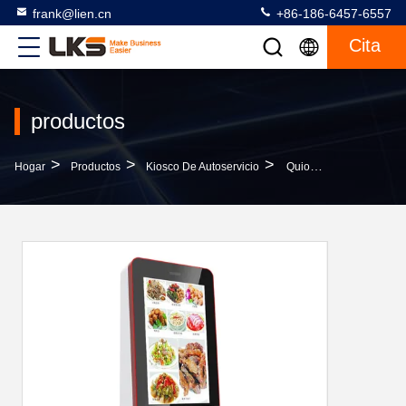
frank@lien.cn
+86-186-6457-6557
Cita
productos
>
>
>
Hogar
Productos
Kiosco De Autoservicio
Quiosco Montado En La Pared Al Aire Libre Con El Código De Barras/la Máquina Derecha Del Quiosco De Las Multimedias