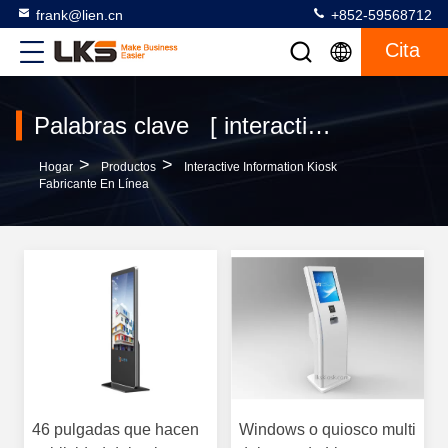
frank@lien.cn
+852-59568712
Cita
Palabras clave [ interactive information kiosk ] Partido 120 productos
>
>
Hogar
Productos
Interactive Information Kiosk
Fabricante En Línea
46 pulgadas que hacen
Windows o quiosco multi