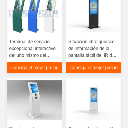
Terminal de servicio
Situación libre quiosco
excepcional interactivo
de información de la
del uno mismo del
pantalla táctil del IR de
quiosco de información
42 pulgadas para la
Consiga el mejor precio
Consiga el mejor precio
de la pantalla táctil del
alameda de compras
multicolor