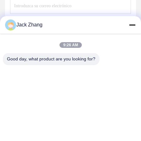
Envíe
Jack Zhang
9:26 AM
Good day, what product are you looking for?
SHENZHEN LEAN KIOSK SYSTEMS CO.,
LTD.
frank@lien.cn
+852-59568712
90-8 Calle Dayang, 2do Piso, Comunidad Rentian, Calle
Fuhai, Distrito Baoan, Shenzhen, Guangdong, China