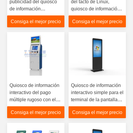
publicidad del quiosco
del tacto de Linux,
de información
quiosco de información
interactivo al aire libre
interactivo para el
Consiga el mejor precio
Consiga el mejor precio
del servicio del
museo, teatro
quiosco/del uno mismo
de la pantalla táctil
Quiosco de información
Quiosco de información
interactivo del pago
interactivo simple para el
múltiple rugoso con el
terminal de la pantalla
aceptador del efectivo
táctil
Consiga el mejor precio
Consiga el mejor precio
del paquete