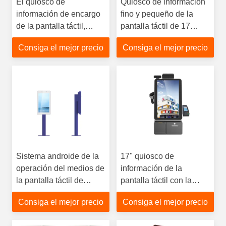
El quiosco de
Quiosco de información
información de encargo
fino y pequeño de la
de la pantalla táctil,
pantalla táctil de 17
quiosco del indicador
pulgadas anti - vándalo
Consiga el mejor precio
Consiga el mejor precio
digital para la reacción
250cd/㎡
recoge
Sistema androide de la
17" quiosco de
operación del medios de
información de la
la pantalla táctil de
pantalla táctil con la
información acuerdo
impresora termal del
Consiga el mejor precio
Consiga el mejor precio
multi del quiosco
recibo/el quiosco
interactivo