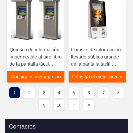
Quiosco de información
Quiosco de información
impermeable al aire libre
llevado público grande
de la pantalla táctil,
de la pantalla táctil,
quiosco del cliente
quiosco de la alameda
Consiga el mejor precio
Consiga el mejor precio
multifuncional
con la exhibición de la
publicidad
1
2
3
4
5
6
7
8
9
10
Contactos