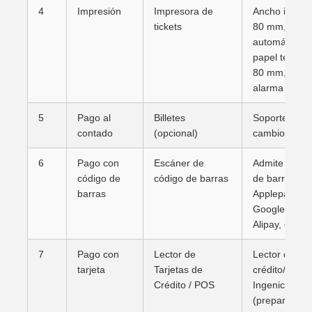
4
Impresión
Impresora de
Ancho imprim
tickets
80 mm, con c
automático; 
papel térmic
80 mm, admit
alarma sin pa
5
Pago al
Billetes
Soporte de r
contado
(opcional)
cambio de efe
6
Pago con
Escáner de
Admite pagos
código de
código de barras
de barras en
barras
Applepay, S
Googlepay, 
Alipay, etc.
7
Pago con
Lector de
Lector de tar
tarjeta
Tarjetas de
crédito/POS 
Crédito / POS
Ingenico/Veri
(preparación 