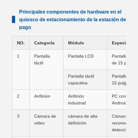
Principales componentes de hardware en el
▋
quiosco de estacionamiento de la estación de
pago
NO.
Categoría
Módulo
Especificac
1
Pantalla
Pantalla LCD
Pantalla LCD 
táctil
de 15 pulgad
Pantalla táctil
Pantalla tácti
capacitiva
15 pulgadas.
2
Anfitrión
Anfitrión
PC con Wind
industrial
Android
3
Cámara de
cámara de alta
Cámara indus
video
definición
reconocimient
detección en 