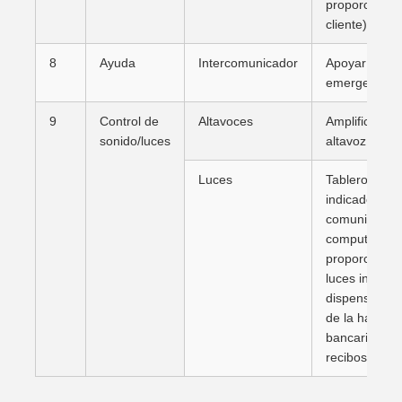
proporcionad
cliente)
8
Ayuda
Intercomunicador
Apoyar llama
emergencia
9
Control de
Altavoces
Amplificador 
sonido/luces
altavoz 2x5W
Luces
Tablero de co
indicadoras 
comunica con
computadora
proporciona i
luces indicad
dispensación 
de la habitaci
bancarias, r
recibos, etc.