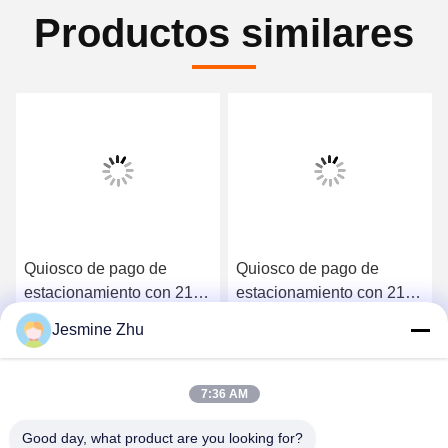
Productos similares
Quiosco de pago de
LKS exterior impermeable
estacionamiento con 21,5
al agua impermeable al
pulgadas de alto brillo
polvo luz solar visible
Jesmine Zhu
pago en efectivo
Código QR Tarjeta
Consiga el mejor precio
Consiga el mejor precio
impermeable Ip65
bancaria Pago en efectivo
Parking Kiosco
7:36 AM
Good day, what product are you looking for?