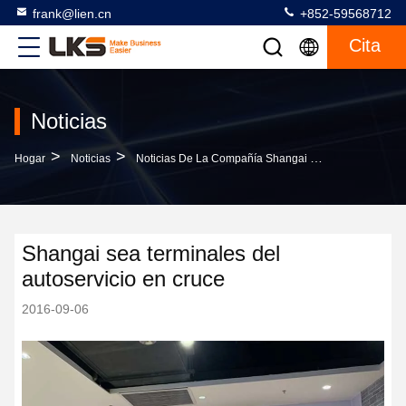
frank@lien.cn
+852-59568712
Cita
Noticias
>
>
Hogar
Noticias
Noticias De La Compañía Shangai Sea Terminales Del Autoservicio En Cruce
Shangai sea terminales del
autoservicio en cruce
2016-09-06