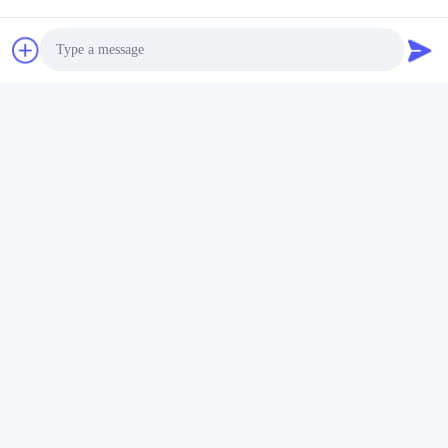
Contactos
Contactos:
Mr. Frank Wei
Teléfono:
+852-59568712
Photo
Video Call
Contacta ahora
Audio Call
Envíenos