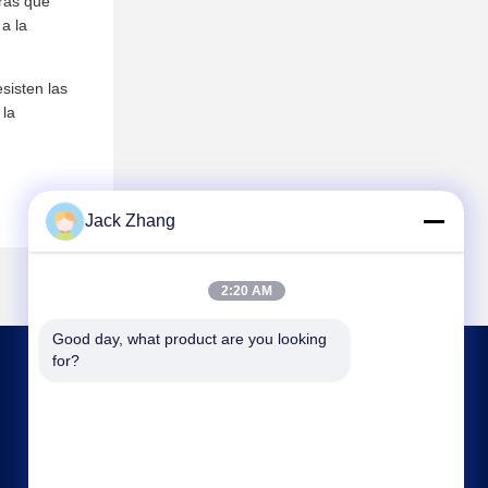
tras que
 a la
sisten las
 la
Jack Zhang
2:20 AM
Good day, what product are you looking 
for?
CONTACTA CON NOSOTROS
frank@lien.cn
+852-59568712