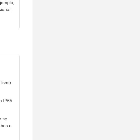
ejemplo,
cionar
alismo
ón IP65
o se
obos o