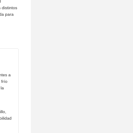
l
 distintos
ada para
ntes a
frío
 la
llo,
bilidad