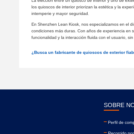
La elección entre un quiosco de interior y uno de exte
los quioscos de interior priorizan la estética y la expe
intemperie y mayor seguridad.
En Shenzhen Lean Kiosk, nos especializamos en el dise
condiciones más duras. Con años de experiencia en sol
funcionalidad y la interacción fluida con el usuario, sin
¿Busca un fabricante de quioscos de exterior fi
SOBRE N
Perfil de com
Recorrido por 