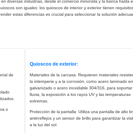
 en diversas industrias, desde el comercio minorista y la banca hasta e
ioscos son iguales: los quioscos de interior y exterior tienen requisitos
ender estas diferencias es crucial para seleccionar la solución adecu
Quioscos de exterior:
erial de
Materiales de la carcasa: Requieren materiales resiste
la intemperie y a la corrosión, como acero laminado en 
galvanizado o acero inoxidable 304/316, para soportar
mplado
lluvia, la exposición a los rayos UV y las temperaturas
tizados.
extremas.
iva o
Protección de la pantalla: Utiliza una pantalla de alto bri
antirreflejos y un sensor de brillo para garantizar la visi
a la luz del sol.