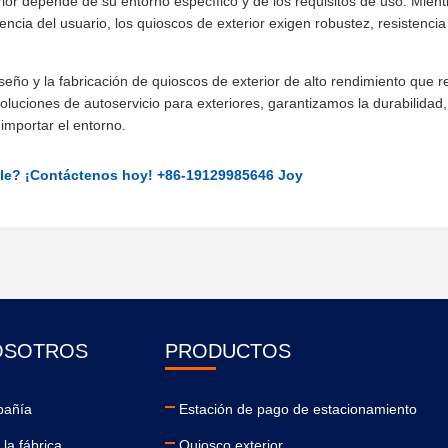
rior depende de su entorno específico y de los requisitos de uso. Mien
riencia del usuario, los quioscos de exterior exigen robustez, resistencia
ño y la fabricación de quioscos de exterior de alto rendimiento que re
uciones de autoservicio para exteriores, garantizamos la durabilidad,
 importar el entorno.
able? ¡Contáctenos hoy! +86-19129985646 Joy
OSOTROS
PRODUCTOS
pañía
Estación de pago de estacionamiento
la fábrica
Quiosco exterior