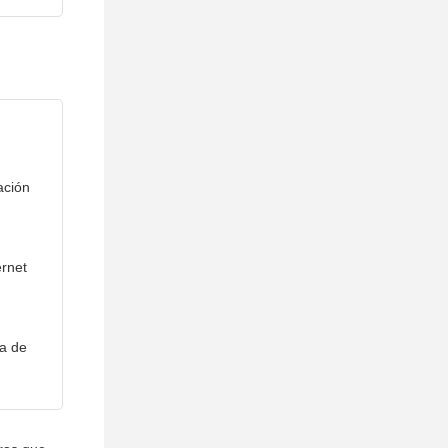
ación
rnet
a de