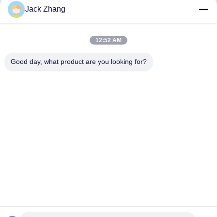
Envíe
Jack Zhang
12:52 AM
Good day, what product are you looking for?
SHENZHEN LEAN KIOSK SYSTEMS CO.,
LTD.
frank@lien.cn
+852-59568712
90-8 Calle Dayang, 2do Piso, Comunidad Rentian, Calle
Fuhai, Distrito Baoan, Shenzhen, Guangdong, China
Buena calidad de China Estación de pago de estacionamiento Proveedor. ©