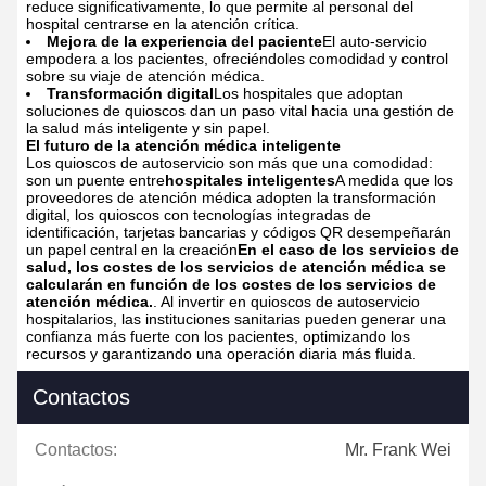
reduce significativamente, lo que permite al personal del
hospital centrarse en la atención crítica.
Mejora de la experiencia del paciente
El auto-servicio
empodera a los pacientes, ofreciéndoles comodidad y control
sobre su viaje de atención médica.
Transformación digital
Los hospitales que adoptan
soluciones de quioscos dan un paso vital hacia una gestión de
la salud más inteligente y sin papel.
El futuro de la atención médica inteligente
Los quioscos de autoservicio son más que una comodidad:
son un puente entre
hospitales inteligentes
A medida que los
proveedores de atención médica adopten la transformación
digital, los quioscos con tecnologías integradas de
identificación, tarjetas bancarias y códigos QR desempeñarán
un papel central en la creación
En el caso de los servicios de
salud, los costes de los servicios de atención médica se
calcularán en función de los costes de los servicios de
atención médica.
.
Al invertir en quioscos de autoservicio
hospitalarios, las instituciones sanitarias pueden generar una
confianza más fuerte con los pacientes, optimizando los
recursos y garantizando una operación diaria más fluida.
Contactos
Contactos:
Mr. Frank Wei