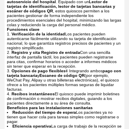
autoservicio del hospital
.
Equipado con un
Lector de
tarjetas de identificación, lector de tarjetas bancarias y
escáner de códigos QR
, estos quioscos permiten a los
pacientes gestionar de forma independiente los
procedimientos esenciales del hospital, minimizando las largas
colas y reduciendo la carga del personal médico.
Funciones clave
Verificación de la identidad
Los pacientes pueden
autenticarse fácilmente utilizando su tarjeta de identificación
nacional, lo que garantiza registros precisos de pacientes y un
registro simplificado.
Registro y cita Registro de entrada
Con una sencilla
interfaz de pantalla táctil, los pacientes pueden registrarse
para citas, confirmar horarios o acceder a informes médicos
sin tener que esperar en la recepción.
Opciones de pago flexibles
¢ Integrando ambos
pago con
tarjeta bancaria
y
Escaneo de código QR
(por ejemplo,
WeChat Pay, Alipay u otras billeteras electrónicas), el quiosco
ofrece a los pacientes múltiples formas seguras de liquidar
facturas.
Recibos instantáneos
El quiosco puede imprimir boletines
de confirmación o mostrar recibos digitales, guiando a los
pacientes directamente a su área de consulta.
Beneficios para las instalaciones sanitarias
Reducción del tiempo de espera
Los pacientes ya no
tienen que hacer cola para tareas simples como registrarse o
pagar.
Eficiencia operativa
La carga de trabajo de la recepción se