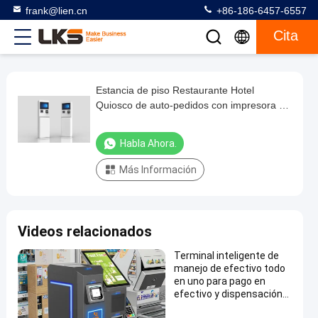
frank@lien.cn
+86-186-6457-6557
Cita
Estancia de piso Restaurante Hotel
Estancia
Quiosco de auto-pedidos con impresora de
de
recibos de pantalla táctil
piso
Habla Ahora.
Restaurante
Más Información
Hotel
Quiosco
de
Videos relacionados
auto-
pedidos
Terminal inteligente de
manejo de efectivo todo
con
en uno para pago en
impresora
efectivo y dispensación
de cambio
de