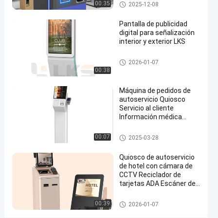
Quiosco del pago
00:35
2025-12-08
recibos
de
Pantalla de publicidad
digital para señalización
pantalla
interior y exterior LKS
táctil
señalización digital
2026-01-07
Habla
Quiosco
00:38
que
2024-
382
Ahora.
ordena del
08-13
vistas
uno
Compartir
Máquina de pedidos de
mismo
autoservicio Quiosco
Servicio al cliente
#
Información médica
quiosco de
Pantalla táctil
información
sistema de la posición
00:07
2025-03-28
al aire libre
#
Quiosco de autoservicio
quioscos de
de hotel con cámara de
CCTV Reciclador de
las
tarjetas ADA Escáner de
multimedias
pasaportes
#
kiosco de autoservicio
00:39
2026-01-07
Al aire