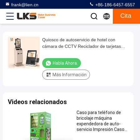
frank@lien.cn
+86-186-6457-6557
Cita
Quiosco de autoservicio de hotel con
Quiosco
cámara de CCTV Reciclador de tarjetas
de
ADA Escáner de pasaportes
autoservicio
Habla Ahora.
de
Más Información
hotel
con
cámara
Videos relacionados
de
CCTV
Caso para teléfono de
bricolaje máquina
Reciclador
expendedora de auto-
de
servicio Impresión Caso
para teléfono
tarjetas