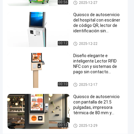
personalizado
kiosco de autoservicio
00:56
2025-12-27
ADA
Escáner
Quiosco de autoservicio
del hospital con escáner
de
de código QR, lector de
pasaportes
identificación sin
contacto y impresora
Habla
térmica de 80 mm
kiosco de autoservicio
00:12
2025-12-22
2026-
452
kiosco de
Ahora.
autoservicio
01-07
vistas
Compartir
Diseño elegante e
inteligente Lector RFID
NFC con y sistemas de
#
pago sin contacto
kioscos
Máquina de quiosco de
de
auto-pedido
kiosco de autoservicio
00:10
2025-12-17
pantalla
táctil
Quiosco de autoservicio
#
con pantalla de 21.5
pulgadas, impresora
quiosco
térmica de 80 mm y
del
fijación mural para pago y
servicio
registro
kiosco de autoservicio
00:12
2025-12-29
de