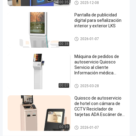
Quiosco del pago
00:35
2025-12-08
de
pedidos
Pantalla de publicidad
digital para señalización
de
interior y exterior LKS
comida
señalización digital
rápida
2026-01-07
00:38
Habla
Quiosco
que
2024-
3585
Máquina de pedidos de
Ahora.
ordena del
autoservicio Quiosco
08-30
vistas
uno
Compartir
Servicio al cliente
mismo
Información médica
#
Pantalla táctil
quiosco de
sistema de la posición
00:07
2025-03-28
información
al aire libre
Quiosco de autoservicio
#
de hotel con cámara de
CCTV Reciclador de
quioscos de
tarjetas ADA Escáner de
las
pasaportes
multimedias
kiosco de autoservicio
00:39
2026-01-07
#