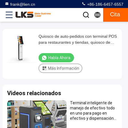
frank@lien.cn
+86-186-6457-6557
Cita
Quiosco de auto-pedidos con terminal POS
Quiosco
para restaurantes y tiendas, quiosco de
de
pedidos de comida rápida
auto-
Habla Ahora.
pedidos
Más Información
con
terminal
POS
Videos relacionados
para
restaurantes
Terminal inteligente de
manejo de efectivo todo
y
en uno para pago en
tiendas,
efectivo y dispensación
de cambio
quiosco