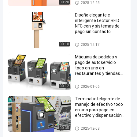
Estación de pago de estacion
del pago
00:20
08-13
vistas
2025-12-25
Compartir
amiento
Diseño elegante e
#
inteligente Lector RFID
quiosco
NFC con y sistemas de
del
pago sin contacto
Máquina de quiosco de
pago al
auto-pedido
kiosco de autoservicio
00:10
2025-12-17
contado
#
Máquina de pedidos y
Quiosco
pago de autoservicio
de la
todo en uno en
atmósfera
restaurantes y tiendas
#
de comida rápida
Quiosco del pago
quiosco
00:12
2026-01-06
del
Terminal inteligente de
pago
manejo de efectivo todo
del
en uno para pago en
servicio
efectivo y dispensación
de cambio
del uno
Quiosco del pago
00:35
2025-12-08
mismo