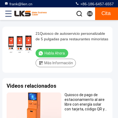
frank@lien.cn
+86-186-6457-6557
Cita
21Quiosco de autoservicio personalizable
21Quiosco
de 5 pulgadas para restaurantes minoristas
de
autoservicio
Habla Ahora.
personalizable
Más Información
de
5
pulgadas
Videos relacionados
para
restaurantes
Quiosco de pago de
estacionamiento al aire
minoristas
libre con energía solar
Habla
con tarjeta, código QR y
pago en efectivo
2024-
623
Quiosco
Ahora.