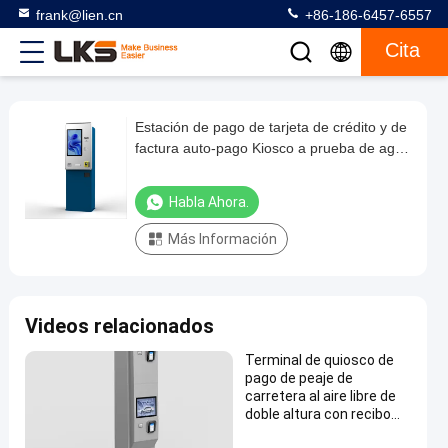
frank@lien.cn
+86-186-6457-6557
Cita
Estación de pago de tarjeta de crédito y de
Estación
factura auto-pago Kiosco a prueba de agua
de
IP65
pago
Habla Ahora.
de
Más Información
tarjeta
de
crédito
Videos relacionados
y
de
Terminal de quiosco de
pago de peaje de
factura
carretera al aire libre de
auto-
doble altura con recibo
QR y tarjeta de crédito
pago