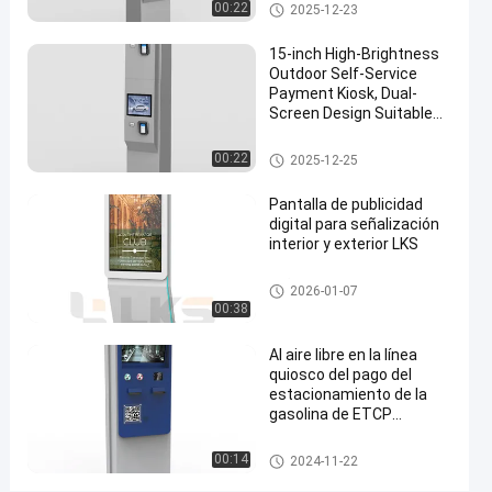
Quiosco exterior
00:22
2025-12-23
Kiosco
a
15-inch High-Brightness
Outdoor Self-Service
prueba
Payment Kiosk, Dual-
de
Screen Design Suitable
for Trucks and Cars,
agua
Independent and
Quiosco exterior
00:22
2025-12-25
IP65
Convenient Payment
Pantalla de publicidad
Habla
digital para señalización
2024-
914
Quiosco
Ahora.
interior y exterior LKS
exterior
11-22
vistas
Compartir
señalización digital
2026-01-07
#
00:38
medida de la
Al aire libre en la línea
temperatura
quiosco del pago del
del
estacionamiento de la
reconocimiento
gasolina de ETCP
pantalla táctil de TFT LCD
de cara
de 17 pulgadas
#
Quiosco exterior
00:14
2024-11-22
terminal del